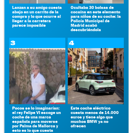
Lanzan a su amigo cuesta
Ocultaba 30 bolsas de
abajo en un carrito de la
cocaína en este elemento
compra y lo que ocurre al
para niños de su coche: la
llegar a la carretera
Policía Municipal de
parece imposible
Madrid acabó
descubriéndola
3
4
Pocos se lo imaginarían:
Este coche eléctrico
el rey Felipe VI escoge un
cuesta menos de 14.000
coche de una marca
euros y tiene algo que
española para moverse
muchos BMW ya no
por Palma de Mallorca y
ofrecen
esto es lo que cuesta