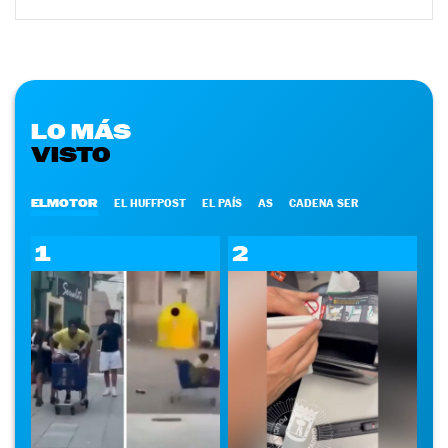
LO MÁS
VISTO
ELMOTOR
EL HUFFPOST
EL PAÍS
AS
CADENA SER
1
2