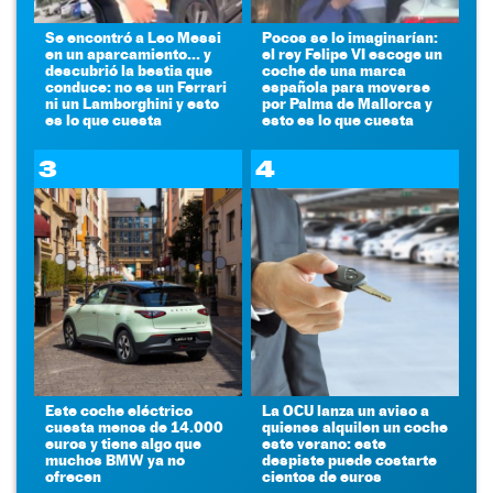
Se encontró a Leo Messi
Pocos se lo imaginarían:
en un aparcamiento... y
el rey Felipe VI escoge un
descubrió la bestia que
coche de una marca
conduce: no es un Ferrari
española para moverse
ni un Lamborghini y esto
por Palma de Mallorca y
es lo que cuesta
esto es lo que cuesta
3
4
Este coche eléctrico
La OCU lanza un aviso a
cuesta menos de 14.000
quienes alquilen un coche
euros y tiene algo que
este verano: este
muchos BMW ya no
despiste puede costarte
ofrecen
cientos de euros