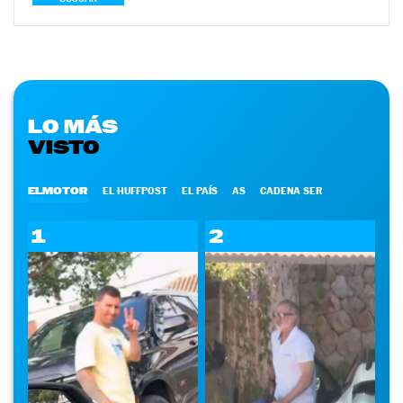
LO MÁS
VISTO
ELMOTOR
EL HUFFPOST
EL PAÍS
AS
CADENA SER
1
2