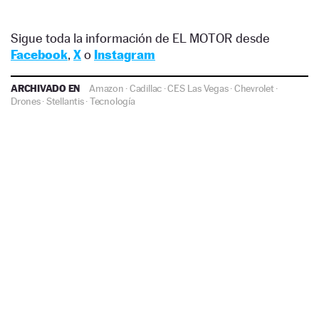
Sigue toda la información de EL MOTOR desde
Facebook
,
X
o
Instagram
ARCHIVADO EN
Amazon
·
Cadillac
·
CES Las Vegas
·
Chevrolet
·
Drones
·
Stellantis
·
Tecnología