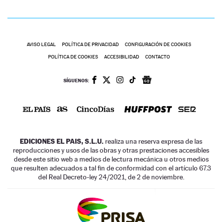
AVISO LEGAL
POLÍTICA DE PRIVACIDAD
CONFIGURACIÓN DE COOKIES
POLÍTICA DE COOKIES
ACCESIBILIDAD
CONTACTO
SÍGUENOS:
EDICIONES EL PAIS, S.L.U.
realiza una reserva expresa de las
reproducciones y usos de las obras y otras prestaciones accesibles
desde este sitio web a medios de lectura mecánica u otros medios
que resulten adecuados a tal fin de conformidad con el artículo 67.3
del Real Decreto-ley 24/2021, de 2 de noviembre.