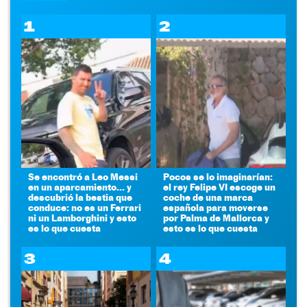
1
2
Se encontró a Leo Messi
Pocos se lo imaginarían:
en un aparcamiento... y
el rey Felipe VI escoge un
descubrió la bestia que
coche de una marca
conduce: no es un Ferrari
española para moverse
ni un Lamborghini y esto
por Palma de Mallorca y
es lo que cuesta
esto es lo que cuesta
3
4