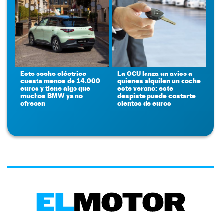
Este coche eléctrico
La OCU lanza un aviso a
cuesta menos de 14.000
quienes alquilen un coche
euros y tiene algo que
este verano: este
muchos BMW ya no
despiste puede costarte
ofrecen
cientos de euros