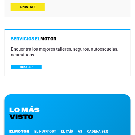
APÚNTATE
SERVICIOS EL
MOTOR
Encuentra los mejores talleres, seguros, autoescuelas,
neumáticos…
BUSCAR
LO MÁS
VISTO
ELMOTOR
EL HUFFPOST
EL PAÍS
AS
CADENA SER