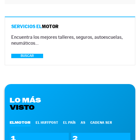
SERVICIOS EL
MOTOR
Encuentra los mejores talleres, seguros, autoescuelas,
neumáticos…
BUSCAR
LO MÁS
VISTO
ELMOTOR
EL HUFFPOST
EL PAÍS
AS
CADENA SER
1
2