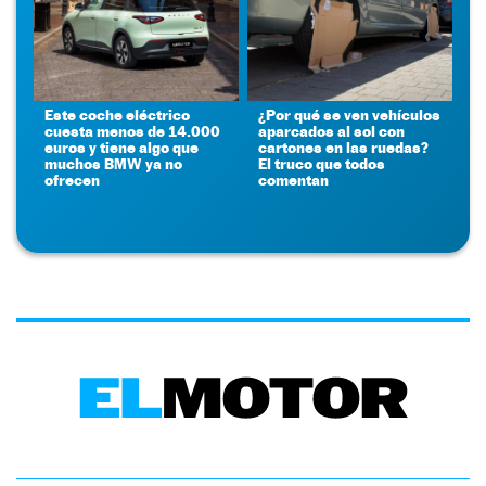
Este coche eléctrico
¿Por qué se ven vehículos
cuesta menos de 14.000
aparcados al sol con
euros y tiene algo que
cartones en las ruedas?
muchos BMW ya no
El truco que todos
ofrecen
comentan