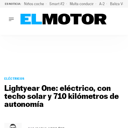
Niños coche
Smart #2
Multa conducir
A-2
Baliza V-1
ES NOTICIA:
LO ÚLTIMO
El probable colapso tras el eclipse: la DGT prevé un millón 
LO ÚLTIMO
El probable colapso tras el eclipse: la DGT prevé un millón 
ACTUALIDAD
ELÉCTRICOS
CONDUCIR
PRUEBAS
Saltar
VIRALES
al
ELÉCTRICOS
PODCAST
contenido
Lightyear One: eléctrico, con
MOTOS
techo solar y 710 kilómetros de
TECNOLOGÍA
autonomía
SUPERCOCHES
MOTORTV
PREMIOS
SERVICIOS