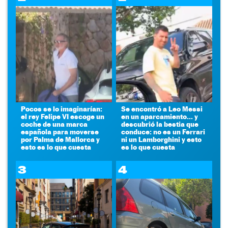
Pocos se lo imaginarían:
Se encontró a Leo Messi
el rey Felipe VI escoge un
en un aparcamiento... y
coche de una marca
descubrió la bestia que
española para moverse
conduce: no es un Ferrari
por Palma de Mallorca y
ni un Lamborghini y esto
esto es lo que cuesta
es lo que cuesta
3
4