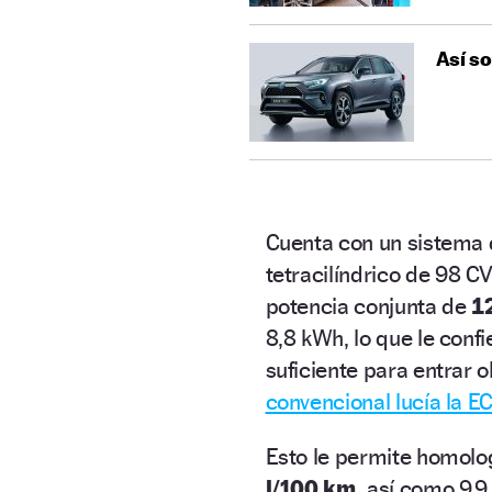
Así so
Cuenta con un sistema 
tetracilíndrico de 98 C
potencia conjunta de
1
8,8 kWh, lo que le conf
suficiente para entrar 
convencional lucía la EC
Esto le permite homol
l/100 km,
así como 9,9