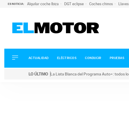
Alquilar coche Ibiza
DGT eclipse
Coches chinos
Llaves
ES NOTICIA:
ACTUALIDAD
ELÉCTRICOS
CONDUCIR
ACTUALIDAD
ELÉCTRICOS
CONDUCIR
PRUEBAS
PRUEBAS
Saltar
VIRALES
LO ÚLTIMO
La Lista Blanca del Programa Auto+: todos lo
al
PODCAST
LO ÚLTIMO
La Lista Blanca del Programa Auto+: todos los coc
contenido
MOTOS
TECNOLOGÍA
SUPERCOCHES
MOTORTV
PREMIOS
SERVICIOS