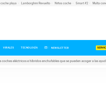
 coche playa
Lamborghini Revuelto
Niños coche
Smart #2
Multa con
SERVIC
VIRALES
TECNOLOGÍA
NEWSLETTER
s coches eléctricos e híbridos enchufables que se pueden acoger a las ayu
hes eléctricos e híbridos enchufables que se pueden acoger a la