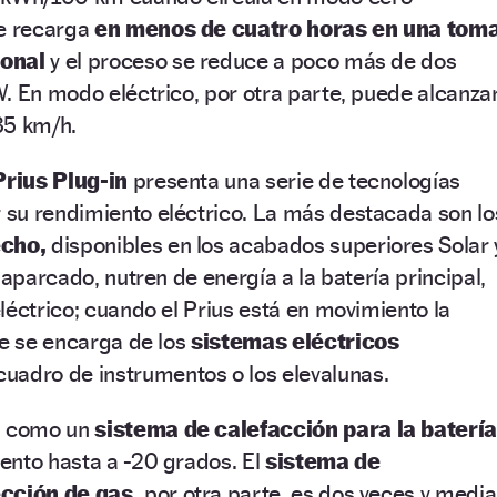
e recarga
en menos de cuatro horas en una tom
ional
y el proceso se reduce a poco más de dos
. En modo eléctrico, por otra parte, puede alcanza
35 km/h.
Prius Plug-in
presenta una serie de tecnologías
su rendimiento eléctrico. La más destacada son lo
echo,
disponibles en los acabados superiores Solar 
 aparcado, nutren de energía a la batería principal,
léctrico; cuando el Prius está en movimiento la
ue se encarga de los
sistemas eléctricos
uadro de instrumentos o los elevalunas.
s, como un
sistema de calefacción para la baterí
ento hasta a -20 grados. El
sistema de
ección de gas,
por otra parte, es dos veces y media