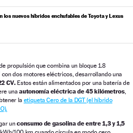
n los nuevos híbridos enchufables de Toyota y Lexus
de propulsión que combina un bloque 1.8
V con dos motores eléctricos, desarrollando una
22 CV.
Estos están alimentados por una batería de
iere una
autonomía eléctrica de 45 kilómetros
,
obtener la
etiqueta Cero de la DGT (el híbrido
O).
ogar un
consumo de gasolina de entre 1,3 y 1,5
 kWh/100 km cuando circula en modo cero