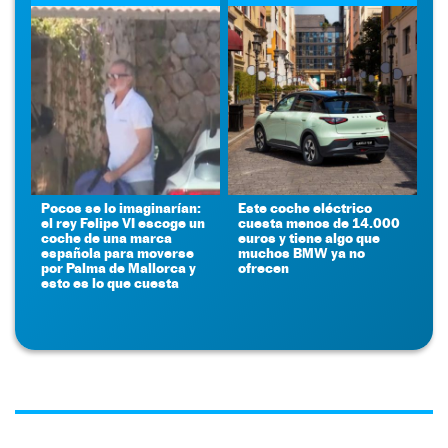
Pocos se lo imaginarían:
Este coche eléctrico
el rey Felipe VI escoge un
cuesta menos de 14.000
coche de una marca
euros y tiene algo que
española para moverse
muchos BMW ya no
por Palma de Mallorca y
ofrecen
esto es lo que cuesta