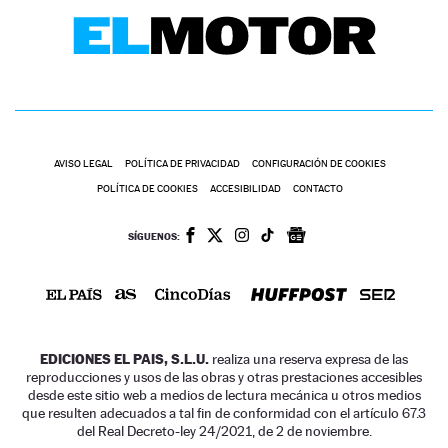
AVISO LEGAL
POLÍTICA DE PRIVACIDAD
CONFIGURACIÓN DE COOKIES
POLÍTICA DE COOKIES
ACCESIBILIDAD
CONTACTO
SÍGUENOS:
EDICIONES EL PAIS, S.L.U.
realiza una reserva expresa de las
reproducciones y usos de las obras y otras prestaciones accesibles
desde este sitio web a medios de lectura mecánica u otros medios
que resulten adecuados a tal fin de conformidad con el artículo 67.3
del Real Decreto-ley 24/2021, de 2 de noviembre.