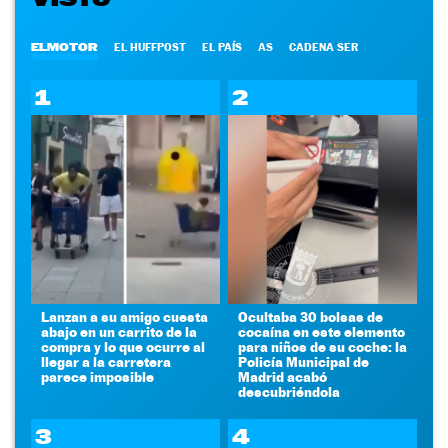
ELMOTOR
EL HUFFPOST
EL PAÍS
AS
CADENA SER
1
2
Lanzan a su amigo cuesta
Ocultaba 30 bolsas de
abajo en un carrito de la
cocaína en este elemento
compra y lo que ocurre al
para niños de su coche: la
llegar a la carretera
Policía Municipal de
parece imposible
Madrid acabó
descubriéndola
3
4