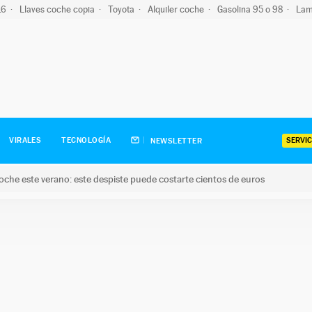
-16
Llaves coche copia
Toyota
Alquiler coche
Gasolina 95 o 98
Lam
SERVIC
VIRALES
TECNOLOGÍA
NEWSLETTER
oche este verano: este despiste puede costarte cientos de euros
este verano: este despiste puede costarte cientos de euros