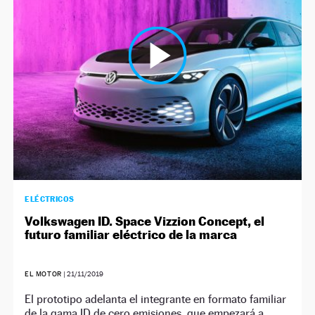
NEWSLETTER
SÍGUENOS
ELÉCTRICOS
Volkswagen ID. Space Vizzion Concept, el
futuro familiar eléctrico de la marca
EL MOTOR
|
21/11/2019
El prototipo adelanta el integrante en formato familiar
de la gama ID de cero emisiones, que empezará a