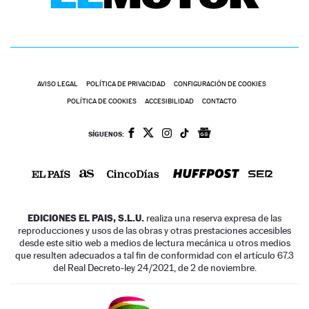
AVISO LEGAL
POLÍTICA DE PRIVACIDAD
CONFIGURACIÓN DE COOKIES
POLÍTICA DE COOKIES
ACCESIBILIDAD
CONTACTO
SÍGUENOS:
EDICIONES EL PAIS, S.L.U.
realiza una reserva expresa de las
reproducciones y usos de las obras y otras prestaciones accesibles
desde este sitio web a medios de lectura mecánica u otros medios
que resulten adecuados a tal fin de conformidad con el artículo 67.3
del Real Decreto-ley 24/2021, de 2 de noviembre.