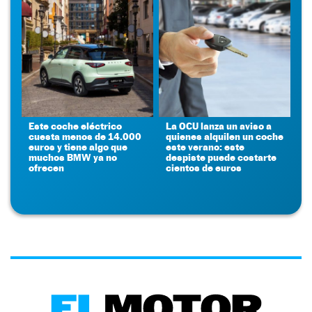
Este coche eléctrico
La OCU lanza un aviso a
cuesta menos de 14.000
quienes alquilen un coche
euros y tiene algo que
este verano: este
muchos BMW ya no
despiste puede costarte
ofrecen
cientos de euros