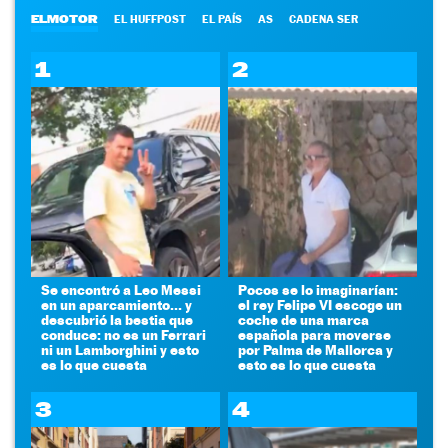
ELMOTOR
EL HUFFPOST
EL PAÍS
AS
CADENA SER
1
2
Se encontró a Leo Messi
Pocos se lo imaginarían:
en un aparcamiento... y
el rey Felipe VI escoge un
descubrió la bestia que
coche de una marca
conduce: no es un Ferrari
española para moverse
ni un Lamborghini y esto
por Palma de Mallorca y
es lo que cuesta
esto es lo que cuesta
3
4