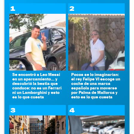
1
2
Se encontró a Leo Messi
Pocos se lo imaginarían:
en un aparcamiento... y
el rey Felipe VI escoge un
descubrió la bestia que
coche de una marca
conduce: no es un Ferrari
española para moverse
ni un Lamborghini y esto
por Palma de Mallorca y
es lo que cuesta
esto es lo que cuesta
3
4