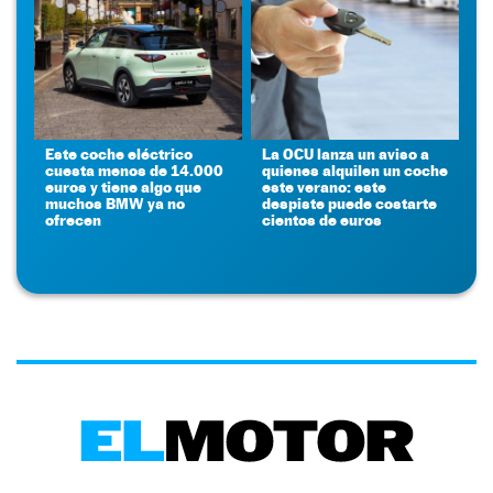
Este coche eléctrico
La OCU lanza un aviso a
cuesta menos de 14.000
quienes alquilen un coche
euros y tiene algo que
este verano: este
muchos BMW ya no
despiste puede costarte
ofrecen
cientos de euros