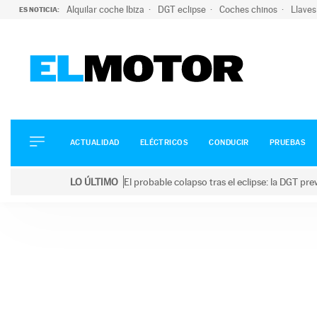
Alquilar coche Ibiza
DGT eclipse
Coches chinos
Llaves
ES NOTICIA:
ACTUALIDAD
ELÉCTRICOS
CONDUCIR
ACTUALIDAD
ELÉCTRICOS
CONDUCIR
PRUEBAS
PRUEBAS
Saltar
VIRALES
LO ÚLTIMO
El probable colapso tras el eclipse: la DGT p
al
PODCAST
LO ÚLTIMO
El probable colapso tras el eclipse: la DGT prevé u
contenido
MOTOS
TECNOLOGÍA
SUPERCOCHES
MOTORTV
PREMIOS
SERVICIOS