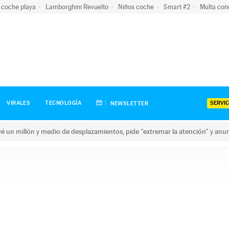
 coche playa
Lamborghini Revuelto
Niños coche
Smart #2
Multa con
SERVIC
VIRALES
TECNOLOGÍA
NEWSLETTER
revé un millón y medio de desplazamientos, pide “extremar la atención” y anu
n millón y medio de desplazamientos, pide “extremar la atención”