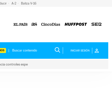
ducir
A-2
Baliza V-16
IOS
INICIAR SESIÓN
ncia controles espe
 y anuncia controles espe