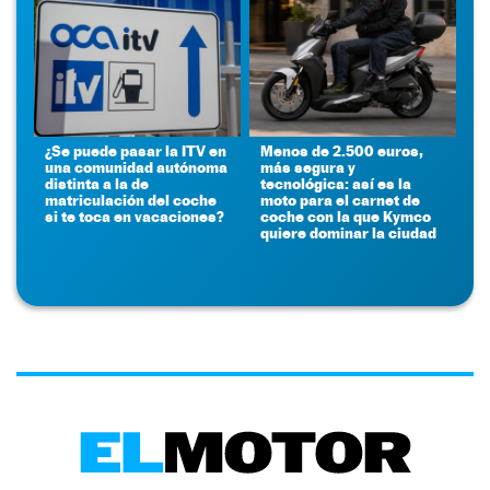
¿Se puede pasar la ITV en
Menos de 2.500 euros,
una comunidad autónoma
más segura y
distinta a la de
tecnológica: así es la
matriculación del coche
moto para el carnet de
si te toca en vacaciones?
coche con la que Kymco
quiere dominar la ciudad