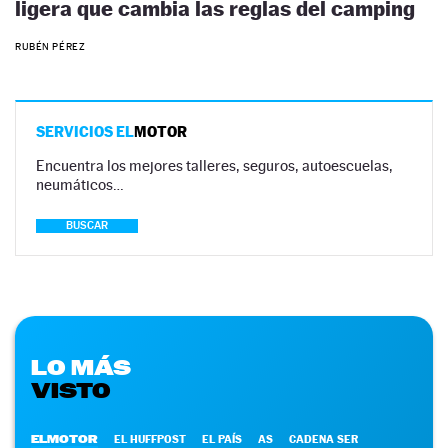
ligera que cambia las reglas del camping
RUBÉN PÉREZ
SERVICIOS EL
MOTOR
Encuentra los mejores talleres, seguros, autoescuelas,
neumáticos…
BUSCAR
LO MÁS
VISTO
ELMOTOR
EL HUFFPOST
EL PAÍS
AS
CADENA SER