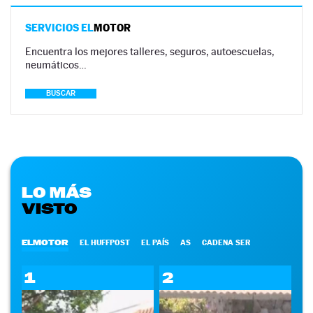
SERVICIOS EL
MOTOR
Encuentra los mejores talleres, seguros, autoescuelas,
neumáticos…
BUSCAR
LO MÁS
VISTO
ELMOTOR
EL HUFFPOST
EL PAÍS
AS
CADENA SER
1
2