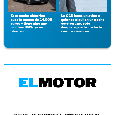
Este coche eléctrico
La OCU lanza un aviso a
cuesta menos de 14.000
quienes alquilen un coche
euros y tiene algo que
este verano: este
muchos BMW ya no
despiste puede costarte
ofrecen
cientos de euros