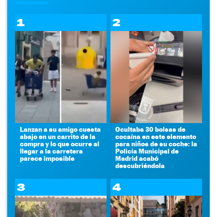
1
2
Lanzan a su amigo cuesta
Ocultaba 30 bolsas de
abajo en un carrito de la
cocaína en este elemento
compra y lo que ocurre al
para niños de su coche: la
llegar a la carretera
Policía Municipal de
parece imposible
Madrid acabó
descubriéndola
3
4