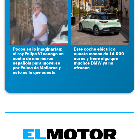
Pocos se lo imaginarían:
Este coche eléctrico
el rey Felipe VI escoge un
cuesta menos de 14.000
coche de una marca
euros y tiene algo que
española para moverse
muchos BMW ya no
por Palma de Mallorca y
ofrecen
esto es lo que cuesta