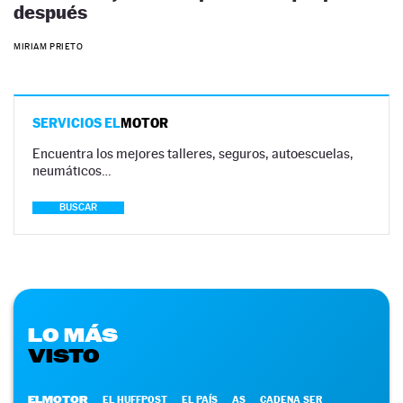
después
MIRIAM PRIETO
SERVICIOS EL
MOTOR
Encuentra los mejores talleres, seguros, autoescuelas,
neumáticos…
BUSCAR
LO MÁS
VISTO
ELMOTOR
EL HUFFPOST
EL PAÍS
AS
CADENA SER