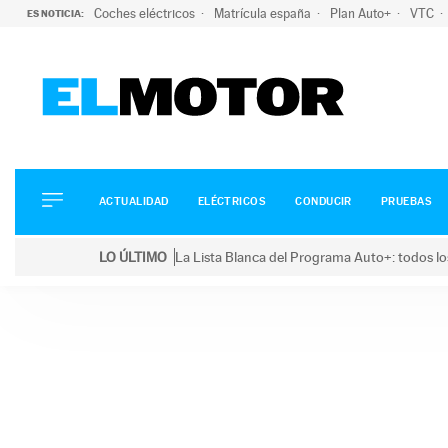
Coches eléctricos
Matrícula españa
Plan Auto+
VTC
ES NOTICIA:
ACTUALIDAD
ELÉCTRICOS
CONDUCIR
ACTUALIDAD
ELÉCTRICOS
CONDUCIR
PRUEBAS
PRUEBAS
Saltar
VIRALES
LO ÚLTIMO
La Lista Blanca del Programa Auto+: todos lo
al
PODCAST
LO ÚLTIMO
La Lista Blanca del Programa Auto+: todos los coc
contenido
MOTOS
TECNOLOGÍA
SUPERCOCHES
MOTORTV
PREMIOS
SERVICIOS