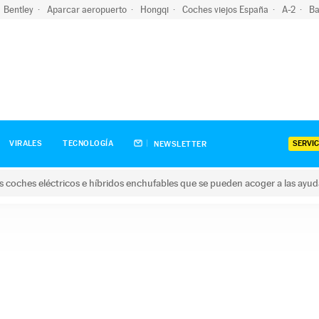
Bentley
Aparcar aeropuerto
Hongqi
Coches viejos España
A-2
Ba
SERVIC
VIRALES
TECNOLOGÍA
NEWSLETTER
s coches eléctricos e híbridos enchufables que se pueden acoger a las ayu
hes eléctricos e híbridos enchufables que se pueden acoger a la