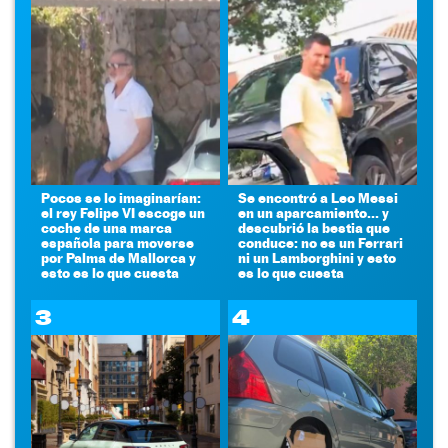
Pocos se lo imaginarían:
Se encontró a Leo Messi
el rey Felipe VI escoge un
en un aparcamiento... y
coche de una marca
descubrió la bestia que
española para moverse
conduce: no es un Ferrari
por Palma de Mallorca y
ni un Lamborghini y esto
esto es lo que cuesta
es lo que cuesta
3
4