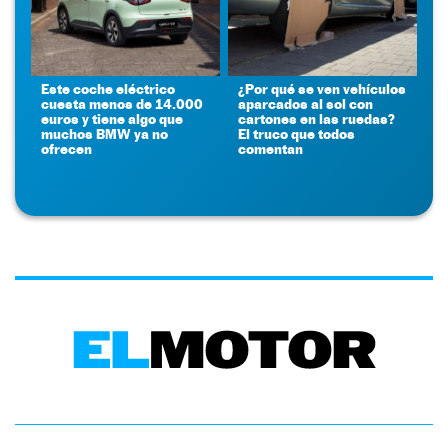
Este coche eléctrico
¿Por qué se ven vehículos
cuesta menos de 14.000
aparcados al sol con
euros y tiene algo que
cartones en las ruedas?
muchos BMW ya no
El truco que todos
ofrecen
comentan