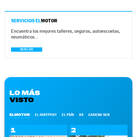
SERVICIOS EL
MOTOR
Encuentra los mejores talleres, seguros, autoescuelas,
neumáticos…
BUSCAR
LO MÁS
VISTO
ELMOTOR
EL HUFFPOST
EL PAÍS
AS
CADENA SER
1
2