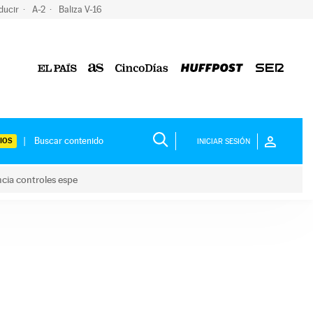
ducir
A-2
Baliza V-16
IOS
INICIAR SESIÓN
ncia controles espe
 y anuncia controles espe