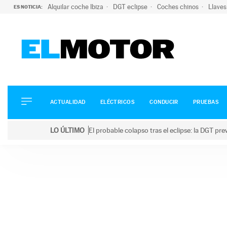
Alquilar coche Ibiza
DGT eclipse
Coches chinos
Llaves
ES NOTICIA:
ACTUALIDAD
ELÉCTRICOS
CONDUCIR
ACTUALIDAD
ELÉCTRICOS
CONDUCIR
PRUEBAS
PRUEBAS
Saltar
VIRALES
LO ÚLTIMO
El probable colapso tras el eclipse: la DGT p
al
PODCAST
LO ÚLTIMO
El probable colapso tras el eclipse: la DGT prevé u
contenido
MOTOS
TECNOLOGÍA
SUPERCOCHES
MOTORTV
PREMIOS
SERVICIOS