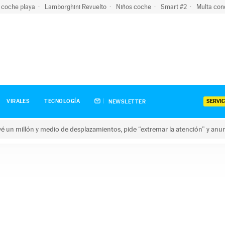
 coche playa
Lamborghini Revuelto
Niños coche
Smart #2
Multa con
SERVIC
VIRALES
TECNOLOGÍA
NEWSLETTER
revé un millón y medio de desplazamientos, pide “extremar la atención” y anu
n millón y medio de desplazamientos, pide “extremar la atención”