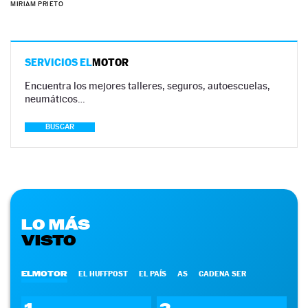
MIRIAM PRIETO
SERVICIOS EL
MOTOR
Encuentra los mejores talleres, seguros, autoescuelas,
neumáticos…
BUSCAR
LO MÁS
VISTO
ELMOTOR
EL HUFFPOST
EL PAÍS
AS
CADENA SER