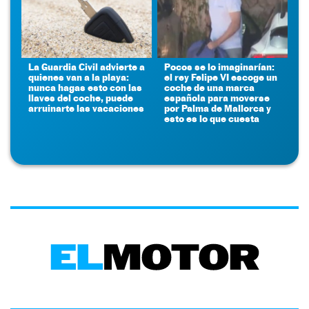
La Guardia Civil advierte a
Pocos se lo imaginarían:
quienes van a la playa:
el rey Felipe VI escoge un
nunca hagas esto con las
coche de una marca
llaves del coche, puede
española para moverse
arruinarte las vacaciones
por Palma de Mallorca y
esto es lo que cuesta