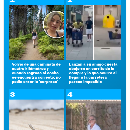
1
2
Volvió de una caminata de
Lanzan a su amigo cuesta
cuatro kilómetros y
abajo en un carrito de la
cuando regresa al coche
compra y lo que ocurre al
se encuentra con esto: no
llegar a la carretera
podía creer la 'sorpresa'
parece imposible
3
4