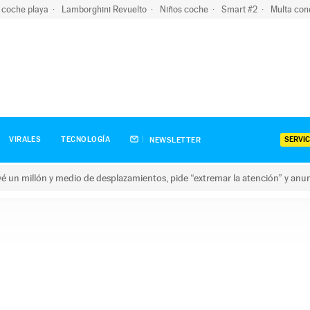
 coche playa
Lamborghini Revuelto
Niños coche
Smart #2
Multa con
SERVIC
VIRALES
TECNOLOGÍA
NEWSLETTER
revé un millón y medio de desplazamientos, pide “extremar la atención” y anu
n millón y medio de desplazamientos, pide “extremar la atención”