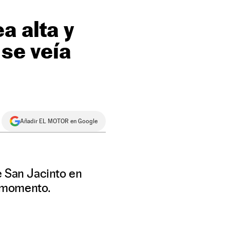
a alta y
 se veía
Añadir EL MOTOR en Google
e San Jacinto en
r momento.