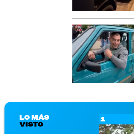
LO MÁS
1
VISTO