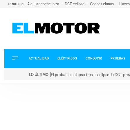
Alquilar coche Ibiza
DGT eclipse
Coches chinos
Llaves
ES NOTICIA:
ACTUALIDAD
ELÉCTRICOS
CONDUCIR
ACTUALIDAD
ELÉCTRICOS
CONDUCIR
PRUEBAS
PRUEBAS
Saltar
VIRALES
LO ÚLTIMO
El probable colapso tras el eclipse: la DGT p
al
PODCAST
LO ÚLTIMO
El probable colapso tras el eclipse: la DGT prevé u
contenido
MOTOS
TECNOLOGÍA
SUPERCOCHES
MOTORTV
PREMIOS
SERVICIOS