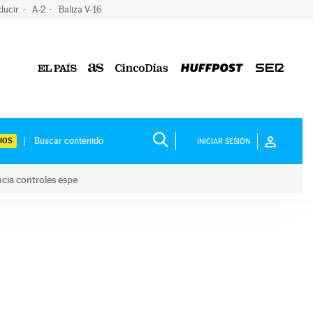
ducir
A-2
Baliza V-16
IOS
INICIAR SESIÓN
ncia controles espe
 y anuncia controles espe