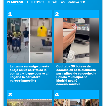
ELMOTOR
EL HUFFPOST
EL PAÍS
AS
CADENA SER
1
2
Lanzan a su amigo cuesta
Ocultaba 30 bolsas de
abajo en un carrito de la
cocaína en este elemento
compra y lo que ocurre al
para niños de su coche: la
llegar a la carretera
Policía Municipal de
parece imposible
Madrid acabó
descubriéndola
3
4