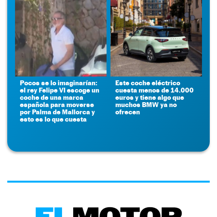
Pocos se lo imaginarían:
Este coche eléctrico
el rey Felipe VI escoge un
cuesta menos de 14.000
coche de una marca
euros y tiene algo que
española para moverse
muchos BMW ya no
por Palma de Mallorca y
ofrecen
esto es lo que cuesta