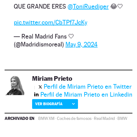
QUE GRANDE ERES
@ToniRuediger
😂🤍
pic.twitter.com/CbTPf7JcKy
— Real Madrid Fans 🤍
(@MadridismoreaI)
May 9, 2024
Miriam Prieto
Perfil de Miriam Prieto en Twitter
Perfil de Miriam Prieto en Linkedin
VER BIOGRAFÍA
ARCHIVADO EN
BMW XM
·
Coches de famosos
·
Real Madrid
·
BMW