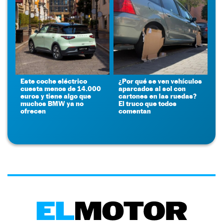
Este coche eléctrico
¿Por qué se ven vehículos
cuesta menos de 14.000
aparcados al sol con
euros y tiene algo que
cartones en las ruedas?
muchos BMW ya no
El truco que todos
ofrecen
comentan