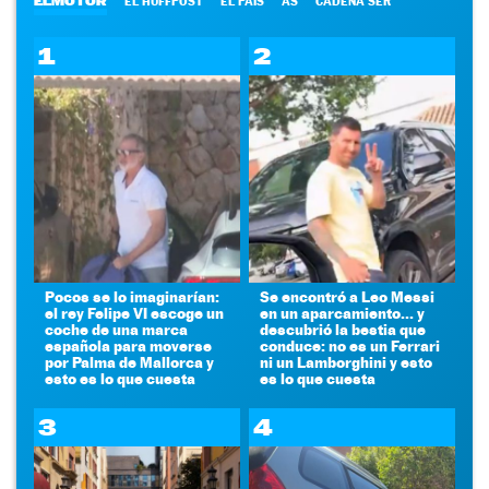
ELMOTOR
EL HUFFPOST
EL PAÍS
AS
CADENA SER
1
2
Pocos se lo imaginarían:
Se encontró a Leo Messi
el rey Felipe VI escoge un
en un aparcamiento... y
coche de una marca
descubrió la bestia que
española para moverse
conduce: no es un Ferrari
por Palma de Mallorca y
ni un Lamborghini y esto
esto es lo que cuesta
es lo que cuesta
3
4