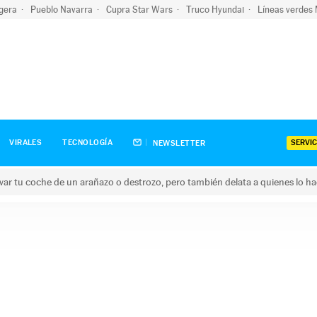
igera
Pueblo Navarra
Cupra Star Wars
Truco Hyundai
Líneas verdes
SERVIC
VIRALES
TECNOLOGÍA
NEWSLETTER
ar tu coche de un arañazo o destrozo, pero también delata a quienes lo h
 coche de un arañazo o destrozo, pero también delata a quienes 