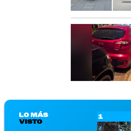
LO MÁS
1
VISTO