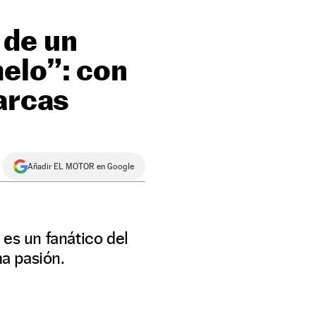
 de un
elo”: con
arcas
Añadir EL MOTOR en Google
 es un fanático del
a pasión.