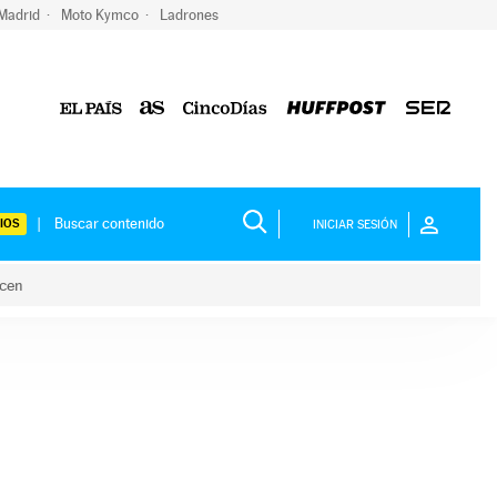
 Madrid
Moto Kymco
Ladrones
IOS
INICIAR SESIÓN
acen
lo hacen