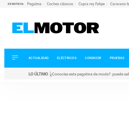
Pegatina
Coches clásicos
Cupra rey Felipe
Caravana l
ES NOTICIA:
ACTUALIDAD
ELÉCTRICOS
CONDUCIR
ACTUALIDAD
ELÉCTRICOS
CONDUCIR
PRUEBAS
PRUEBAS
Saltar
VIRALES
LO ÚLTIMO
¿Conocías esta pegatina de moda?: puede salv
al
PODCAST
LO ÚLTIMO
¿Conocías esta pegatina de moda?: puede salvar tu
contenido
MOTOS
TECNOLOGÍA
SUPERCOCHES
MOTORTV
PREMIOS
SERVICIOS