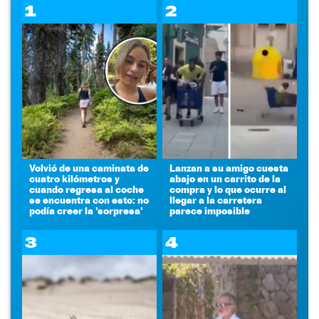
1
2
Volvió de una caminata de
Lanzan a su amigo cuesta
cuatro kilómetros y
abajo en un carrito de la
cuando regresa al coche
compra y lo que ocurre al
se encuentra con esto: no
llegar a la carretera
podía creer la 'sorpresa'
parece imposible
3
4