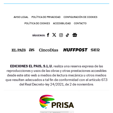
AVISO LEGAL
POLÍTICA DE PRIVACIDAD
CONFIGURACIÓN DE COOKIES
POLÍTICA DE COOKIES
ACCESIBILIDAD
CONTACTO
SÍGUENOS:
EDICIONES EL PAIS, S.L.U.
realiza una reserva expresa de las
reproducciones y usos de las obras y otras prestaciones accesibles
desde este sitio web a medios de lectura mecánica u otros medios
que resulten adecuados a tal fin de conformidad con el artículo 67.3
del Real Decreto-ley 24/2021, de 2 de noviembre.