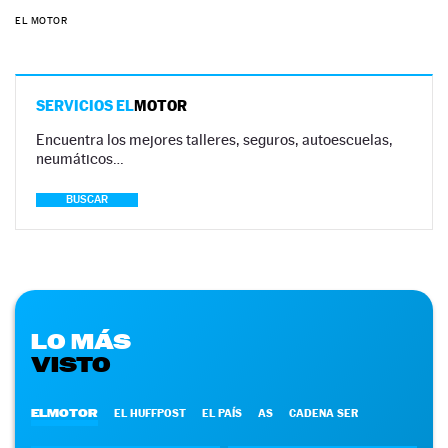
EL MOTOR
SERVICIOS EL
MOTOR
Encuentra los mejores talleres, seguros, autoescuelas,
neumáticos…
BUSCAR
LO MÁS
VISTO
ELMOTOR
EL HUFFPOST
EL PAÍS
AS
CADENA SER