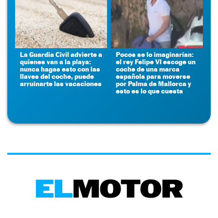
La Guardia Civil advierte a
Pocos se lo imaginarían:
quienes van a la playa:
el rey Felipe VI escoge un
nunca hagas esto con las
coche de una marca
llaves del coche, puede
española para moverse
arruinarte las vacaciones
por Palma de Mallorca y
esto es lo que cuesta