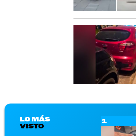
LO MÁS
1
VISTO