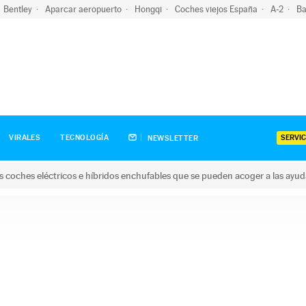
Bentley
Aparcar aeropuerto
Hongqi
Coches viejos España
A-2
Ba
SERVIC
VIRALES
TECNOLOGÍA
NEWSLETTER
s coches eléctricos e híbridos enchufables que se pueden acoger a las ayu
hes eléctricos e híbridos enchufables que se pueden acoger a la