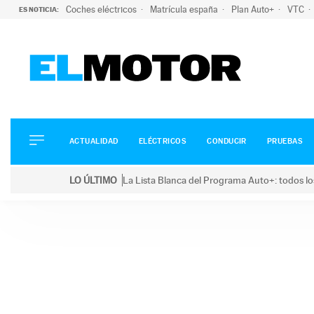
Coches eléctricos
Matrícula españa
Plan Auto+
VTC
ES NOTICIA:
ACTUALIDAD
ELÉCTRICOS
CONDUCIR
ACTUALIDAD
ELÉCTRICOS
CONDUCIR
PRUEBAS
PRUEBAS
Saltar
VIRALES
LO ÚLTIMO
La Lista Blanca del Programa Auto+: todos lo
al
PODCAST
LO ÚLTIMO
La Lista Blanca del Programa Auto+: todos los coc
contenido
MOTOS
TECNOLOGÍA
SUPERCOCHES
MOTORTV
PREMIOS
SERVICIOS