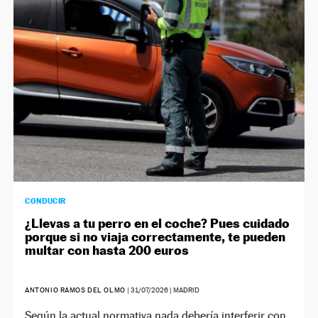
NEWSLETTER
SÍGUENOS
CONDUCIR
¿Llevas a tu perro en el coche? Pues cuidado
porque si no viaja correctamente, te pueden
multar con hasta 200 euros
ANTONIO RAMOS DEL OLMO
|
31/07/2026
| MADRID
Según la actual normativa nada debería interferir con