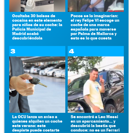
Ocultaba 30 bolsas de
Pocos se lo imaginarían:
cocaína en este elemento
el rey Felipe VI escoge un
para niños de su coche: la
coche de una marca
Policía Municipal de
española para moverse
Madrid acabó
por Palma de Mallorca y
descubriéndola
esto es lo que cuesta
3
4
La OCU lanza un aviso a
Se encontró a Leo Messi
quienes alquilen un coche
en un aparcamiento... y
este verano: este
descubrió la bestia que
despiste puede costarte
conduce: no es un Ferrari