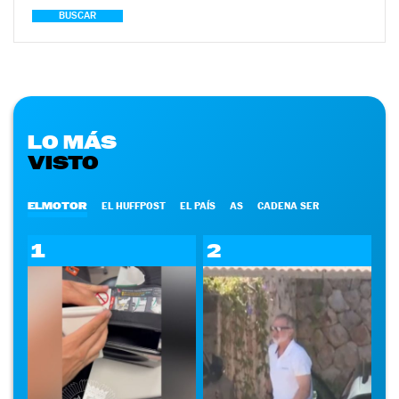
BUSCAR
LO MÁS
VISTO
ELMOTOR
EL HUFFPOST
EL PAÍS
AS
CADENA SER
1
2