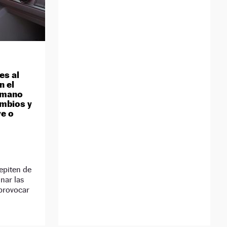
es al
n el
a mano
ambios y
ve o
epiten de
nar las
provocar