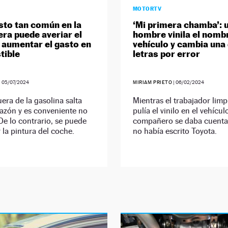
MOTORTV
sto tan común en la
‘Mi primera chamba’: 
era puede averiar el
hombre vinila el nomb
 aumentar el gasto en
vehículo y cambia una 
tible
letras por error
|
05/07/2024
MIRIAM PRIETO
|
06/02/2024
ra de la gasolina salta
Mientras el trabajador limp
azón y es conveniente no
pulía el vinilo en el vehícul
 De lo contrario, se puede
compañero se daba cuenta
 la pintura del coche.
no había escrito Toyota.