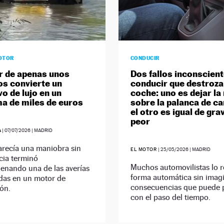
OTOR
CONDUCIR
r de apenas unos
Dos fallos inconscient
s convierte un
conducir que destroza
vo de lujo en un
coche: uno es dejar l
a de miles de euros
sobre la palanca de c
el otro es igual de gra
peor
A
|
07/07/2026
| MADRID
arecía una maniobra sin
EL MOTOR
|
25/05/2026
| MADRID
cia terminó
Muchos automovilistas lo r
enando una de las averías
forma automática sin imagi
das en un motor de
consecuencias que puede 
ón.
con el paso del tiempo.