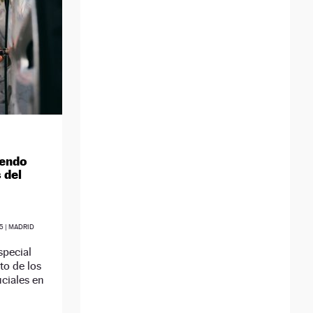
iendo
 del
5
| MADRID
special
to de los
ciales en