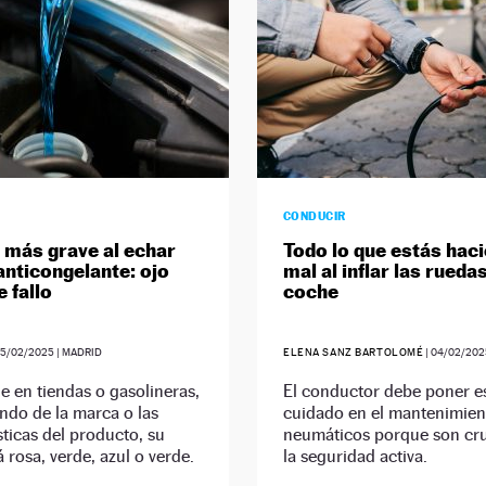
CONDUCIR
r más grave al echar
Todo lo que estás hac
 anticongelante: ojo
mal al inflar las ruedas
e fallo
coche
05/02/2025
| MADRID
ELENA SANZ BARTOLOMÉ
|
04/02/202
e en tiendas o gasolineras,
El conductor debe poner e
ndo de la marca o las
cuidado en el mantenimien
sticas del producto, su
neumáticos porque son cru
á rosa, verde, azul o verde.
la seguridad activa.