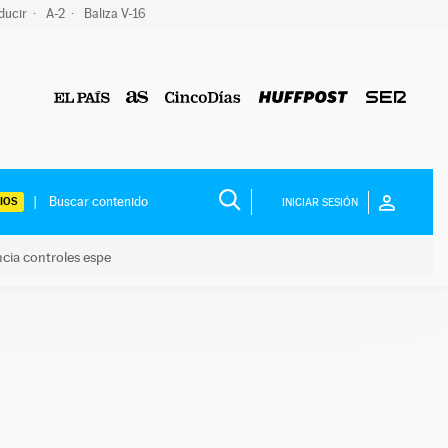
ducir
A-2
Baliza V-16
IOS
INICIAR SESIÓN
ncia controles espe
 y anuncia controles espe