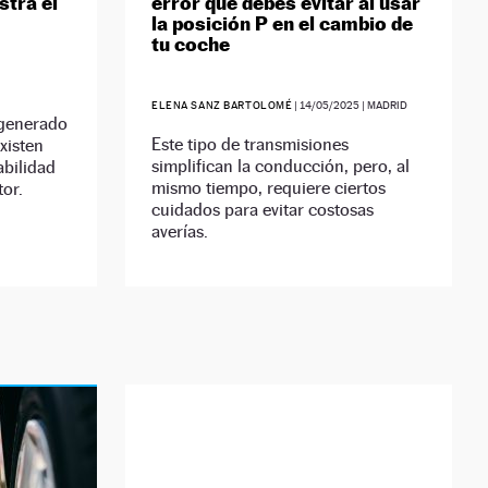
stra el
error que debes evitar al usar
la posición P en el cambio de
tu coche
ELENA SANZ BARTOLOMÉ
|
14/05/2025
| MADRID
 generado
Este tipo de transmisiones
xisten
simplifican la conducción, pero, al
abilidad
mismo tiempo, requiere ciertos
tor.
cuidados para evitar costosas
averías.