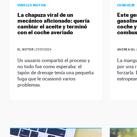
VIRALES MOTOR
CONDUCIR
La chapuza viral de un
Este ge
mecánico aficionado: quería
gasolin
cambiar el aceite y terminó
coche y
con el coche averiado
combus
EL MOTOR
|
27/07/2024
ANDREA GIL
Un usuario compartió el proceso y
La mangue
no todo fue como esperaba: el
por una r
tapón de drenaje tenía una pequeña
forzarla.
fuga que le ocasionó varios
estropear
problemas.