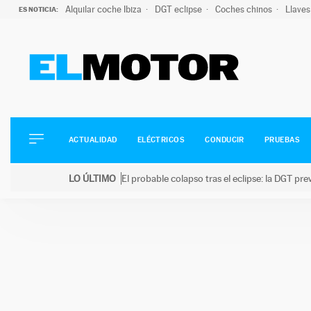
Alquilar coche Ibiza
DGT eclipse
Coches chinos
Llaves
ES NOTICIA:
ACTUALIDAD
ELÉCTRICOS
CONDUCIR
ACTUALIDAD
ELÉCTRICOS
CONDUCIR
PRUEBAS
PRUEBAS
Saltar
VIRALES
LO ÚLTIMO
El probable colapso tras el eclipse: la DGT p
al
PODCAST
LO ÚLTIMO
El probable colapso tras el eclipse: la DGT prevé u
contenido
MOTOS
TECNOLOGÍA
SUPERCOCHES
MOTORTV
PREMIOS
SERVICIOS