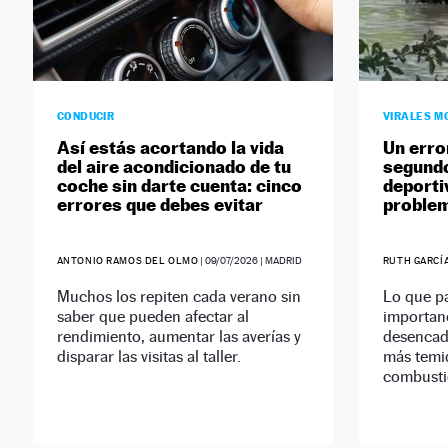
CONDUCIR
VIRALES M
Así estás acortando la vida
Un erro
del aire acondicionado de tu
segundo
coche sin darte cuenta: cinco
deporti
errores que debes evitar
problem
ANTONIO RAMOS DEL OLMO
|
09/07/2026
| MADRID
RUTH GARCÍ
Muchos los repiten cada verano sin
Lo que p
saber que pueden afectar al
importan
rendimiento, aumentar las averías y
desencad
disparar las visitas al taller.
más temi
combusti