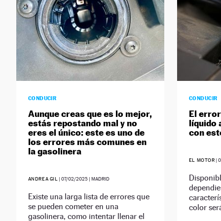
CONDUCIR
CONDUCIR
Aunque creas que es lo mejor,
El erro
estás repostando mal y no
líquido
eres el único: este es uno de
con est
los errores más comunes en
la gasolinera
EL MOTOR
|
Disponibl
ANDREA GIL
|
07/02/2025
| MADRID
dependie
Existe una larga lista de errores que
caracterí
se pueden cometer en una
color ser
gasolinera, como intentar llenar el