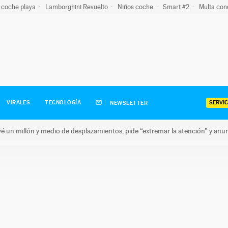
 coche playa
Lamborghini Revuelto
Niños coche
Smart #2
Multa con
SERVIC
VIRALES
TECNOLOGÍA
NEWSLETTER
revé un millón y medio de desplazamientos, pide “extremar la atención” y anu
n millón y medio de desplazamientos, pide “extremar la atención”