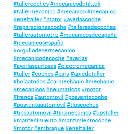
#tallercoches
#mecanicodetiktok
#tallermecanico
#mecanico
#mecanica
#eneltaller
#motor
#averiascoche
#reparacionescoche
#talleresdecoches
#tallerautomotriz
#mecanicosdeespaña
#mecanicosespaña
#orgullodesermecanico
#mecanicodecoche
#averias
#averiascuriosas
#electromecanica
#taller
#coches
#cars
#apiedetaller
#holaatodos
#carmechanic
#mechanic
#mecanicos
#neumaticos
#motor
#frenos
#automovil
#posventacoche
#posventaautomovil
#tipscoches
#tipsautomovil
#tipsmecanica
#tipstaller
#mantenimiento
#mantimientocoche
#motor
#embrague
#eneltaller