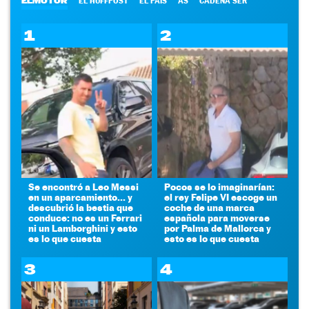
ELMOTOR
EL HUFFPOST
EL PAÍS
AS
CADENA SER
1
2
Se encontró a Leo Messi
Pocos se lo imaginarían:
en un aparcamiento... y
el rey Felipe VI escoge un
descubrió la bestia que
coche de una marca
conduce: no es un Ferrari
española para moverse
ni un Lamborghini y esto
por Palma de Mallorca y
es lo que cuesta
esto es lo que cuesta
3
4