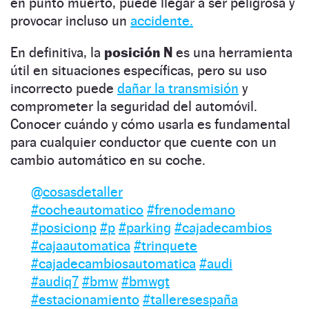
en punto muerto, puede llegar a ser peligrosa y
provocar incluso un
accidente.
En definitiva, la
posición N
es una herramienta
útil en situaciones específicas, pero su uso
incorrecto puede
dañar la transmisión
y
comprometer la seguridad del automóvil.
Conocer cuándo y cómo usarla es fundamental
para cualquier conductor que cuente con un
cambio automático en su coche.
@cosasdetaller
#cocheautomatico
#frenodemano
#posicionp
#p
#parking
#cajadecambios
#cajaautomatica
#trinquete
#cajadecambiosautomatica
#audi
#audiq7
#bmw
#bmwgt
#estacionamiento
#talleresespaña