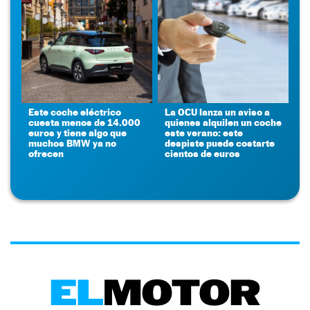
Este coche eléctrico
La OCU lanza un aviso a
cuesta menos de 14.000
quienes alquilen un coche
euros y tiene algo que
este verano: este
muchos BMW ya no
despiste puede costarte
ofrecen
cientos de euros