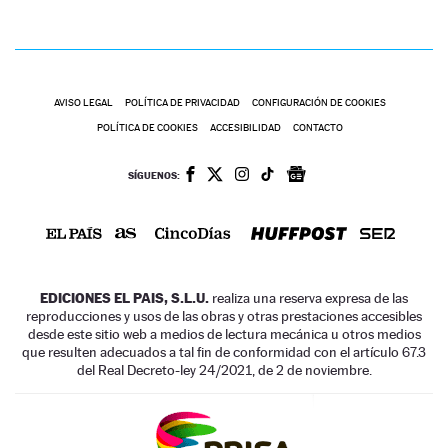
AVISO LEGAL
POLÍTICA DE PRIVACIDAD
CONFIGURACIÓN DE COOKIES
POLÍTICA DE COOKIES
ACCESIBILIDAD
CONTACTO
SÍGUENOS:
EDICIONES EL PAIS, S.L.U.
realiza una reserva expresa de las
reproducciones y usos de las obras y otras prestaciones accesibles
desde este sitio web a medios de lectura mecánica u otros medios
que resulten adecuados a tal fin de conformidad con el artículo 67.3
del Real Decreto-ley 24/2021, de 2 de noviembre.