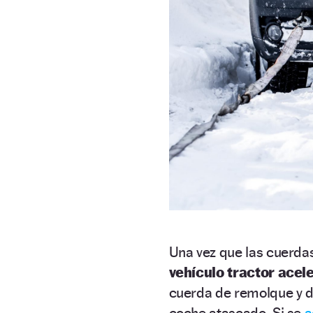
Una vez que las cuerda
vehículo tractor ace
cuerda de remolque y de
coche atascado. Si se
a