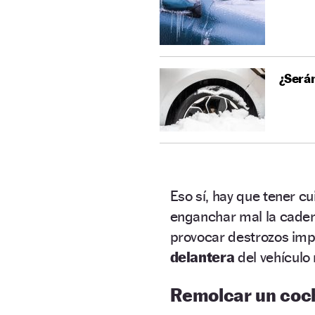
¿Serán
Eso sí, hay que tener c
enganchar mal la cade
provocar destrozos impo
delantera
del vehículo
Remolcar un coch