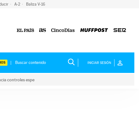
ducir
A-2
Baliza V-16
IOS
INICIAR SESIÓN
ncia controles espe
 y anuncia controles espe