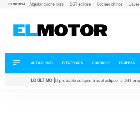
Alquilar coche Ibiza
DGT eclipse
Coches chinos
Llaves
ES NOTICIA:
ACTUALIDAD
ELÉCTRICOS
CONDUCIR
ACTUALIDAD
ELÉCTRICOS
CONDUCIR
PRUEBAS
PRUEBAS
Saltar
VIRALES
LO ÚLTIMO
El probable colapso tras el eclipse: la DGT p
al
PODCAST
LO ÚLTIMO
El probable colapso tras el eclipse: la DGT prevé u
contenido
MOTOS
TECNOLOGÍA
SUPERCOCHES
MOTORTV
PREMIOS
SERVICIOS