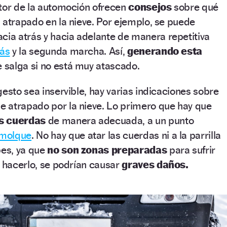
ctor de la automoción ofrecen
consejos
sobre qué
 atrapado en la nieve. Por ejemplo, se puede
cia atrás y hacia adelante de manera repetitiva
rás
y la segunda marcha. Así,
generando esta
e salga si no está muy atascado.
gesto sea inservible, hay varias indicaciones sobre
 atrapado por la nieve. Lo primero que hay que
s cuerdas
de manera adecuada, a un punto
molque
. No hay que atar las cuerdas ni a la parrilla
pes, ya que
no son zonas preparadas
para sufrir
e hacerlo, se podrían causar
graves daños.