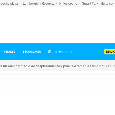
 coche playa
Lamborghini Revuelto
Niños coche
Smart #2
Multa con
SERVIC
VIRALES
TECNOLOGÍA
NEWSLETTER
revé un millón y medio de desplazamientos, pide “extremar la atención” y anu
n millón y medio de desplazamientos, pide “extremar la atención”