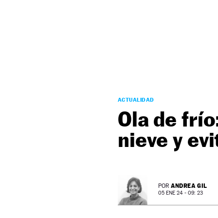
NEWSLETTER
SÍGUENOS
ACTUALIDAD
Ola de frí
nieve y ev
ANDREA GIL
POR
05 ENE 24 - 09: 23