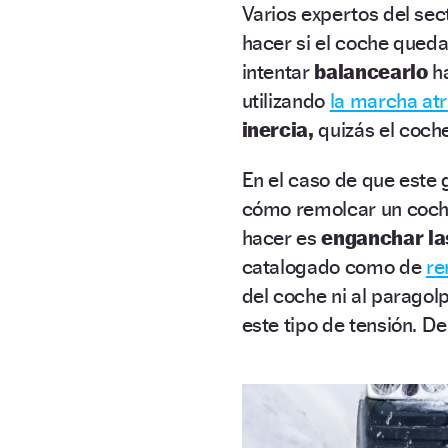
Varios expertos del se
hacer si el coche queda
intentar
balancearlo
ha
utilizando
la marcha at
inercia,
quizás el coch
En el caso de que este 
cómo remolcar un coche
hacer es
enganchar la
catalogado como de
re
del coche ni al paragol
este tipo de tensión. D