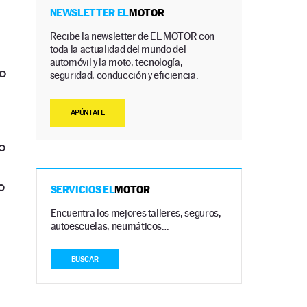
NEWSLETTER EL
MOTOR
Recibe la newsletter de EL MOTOR con
toda la actualidad del mundo del
automóvil y la moto, tecnología,
o
seguridad, conducción y eficiencia.
APÚNTATE
o
o
SERVICIOS EL
MOTOR
Encuentra los mejores talleres, seguros,
autoescuelas, neumáticos…
BUSCAR