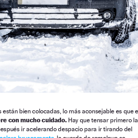
s están bien colocadas,
lo más aconsejable es que e
lere con mucho cuidado.
Hay que tensar primero la
spués ir acelerando despacio para ir tirando del
celera bruscamente
, la cuerda de remolque se