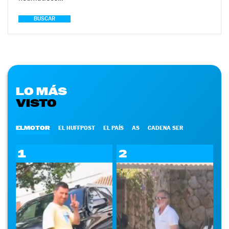
BUSCAR
LO MÁS
VISTO
ELMOTOR
EL HUFFPOST
EL PAÍS
AS
CADENA SER
1
2