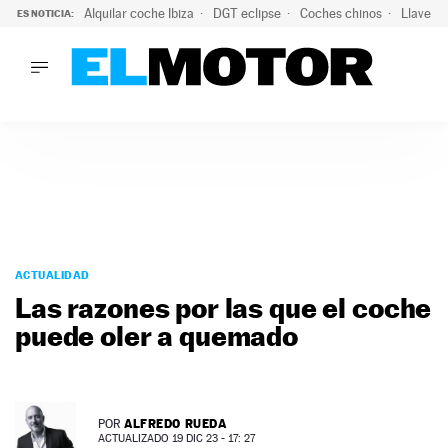
Alquilar coche Ibiza
DGT eclipse
Coches chinos
Llaves 
ES NOTICIA:
LO ÚLTIMO
El probable colapso tras el eclipse: la DGT prevé un millón 
LO ÚLTIMO
El probable colapso tras el eclipse: la DGT prevé un millón 
ACTUALIDAD
ELÉCTRICOS
CONDUCIR
PRUEBAS
Saltar
VIRALES
al
ACTUALIDAD
PODCAST
contenido
Las razones por las que el coche
MOTOS
puede oler a quemado
TECNOLOGÍA
SUPERCOCHES
MOTORTV
PREMIOS
ALFREDO RUEDA
POR
SERVICIOS
ACTUALIZADO 19 DIC 23 - 17: 27