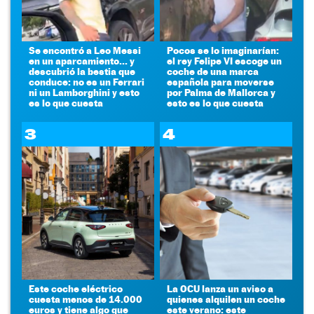
Se encontró a Leo Messi
Pocos se lo imaginarían:
en un aparcamiento... y
el rey Felipe VI escoge un
descubrió la bestia que
coche de una marca
conduce: no es un Ferrari
española para moverse
ni un Lamborghini y esto
por Palma de Mallorca y
es lo que cuesta
esto es lo que cuesta
3
4
Este coche eléctrico
La OCU lanza un aviso a
cuesta menos de 14.000
quienes alquilen un coche
euros y tiene algo que
este verano: este