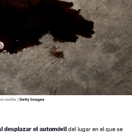
Getty Images
un coche. |
al desplazar el automóvil
del lugar en el que se