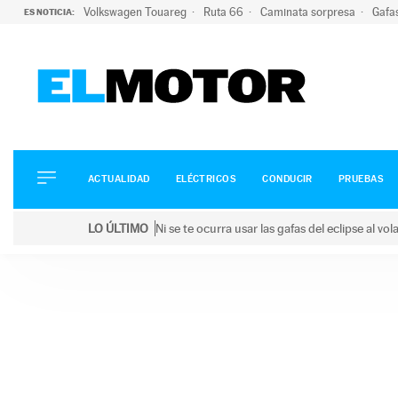
Volkswagen Touareg
Ruta 66
Caminata sorpresa
Gafa
ES NOTICIA:
ACTUALIDAD
ELÉCTRICOS
CONDUCIR
ACTUALIDAD
ELÉCTRICOS
CONDUCIR
PRUEBAS
PRUEBAS
Saltar
VIRALES
LO ÚLTIMO
Ni se te ocurra usar las gafas del eclipse al v
al
PODCAST
LO ÚLTIMO
Ni se te ocurra usar las gafas del eclipse al volant
contenido
MOTOS
TECNOLOGÍA
SUPERCOCHES
MOTORTV
PREMIOS
SERVICIOS