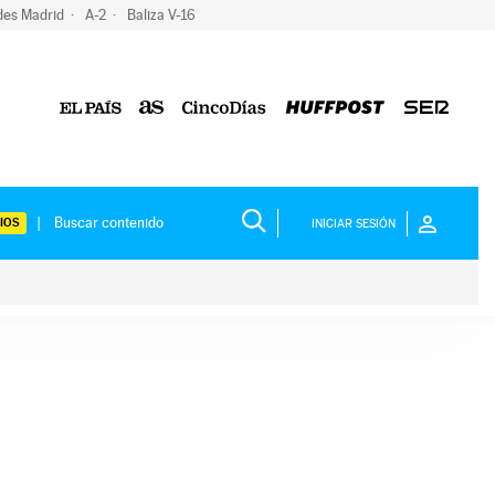
des Madrid
A-2
Baliza V-16
IOS
INICIAR SESIÓN