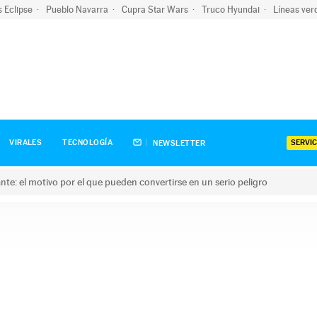
s Eclipse
Pueblo Navarra
Cupra Star Wars
Truco Hyundai
Líneas ver
SERVIC
VIRALES
TECNOLOGÍA
NEWSLETTER
olante: el motivo por el que pueden convertirse en un serio peligro
e: el motivo por el que pueden convertirse en un serio peligro