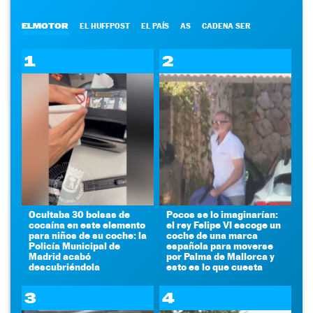
ELMOTOR
EL HUFFPOST
EL PAÍS
AS
CADENA SER
1
2
Ocultaba 30 bolsas de
Pocos se lo imaginarían:
cocaína en este elemento
el rey Felipe VI escoge un
para niños de su coche: la
coche de una marca
Policía Municipal de
española para moverse
Madrid acabó
por Palma de Mallorca y
descubriéndola
esto es lo que cuesta
3
4