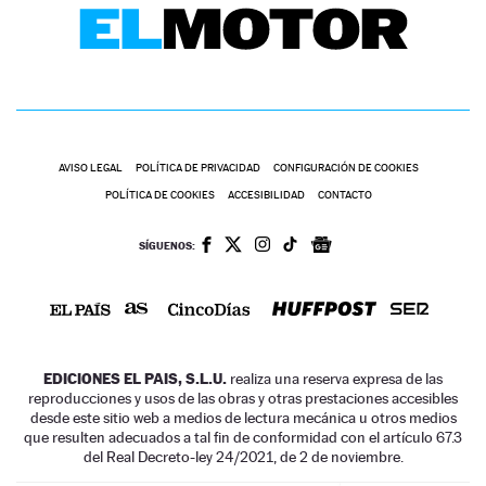
AVISO LEGAL
POLÍTICA DE PRIVACIDAD
CONFIGURACIÓN DE COOKIES
POLÍTICA DE COOKIES
ACCESIBILIDAD
CONTACTO
SÍGUENOS:
EDICIONES EL PAIS, S.L.U.
realiza una reserva expresa de las
reproducciones y usos de las obras y otras prestaciones accesibles
desde este sitio web a medios de lectura mecánica u otros medios
que resulten adecuados a tal fin de conformidad con el artículo 67.3
del Real Decreto-ley 24/2021, de 2 de noviembre.