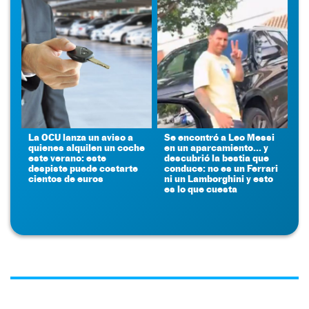
La OCU lanza un aviso a
Se encontró a Leo Messi
quienes alquilen un coche
en un aparcamiento... y
este verano: este
descubrió la bestia que
despiste puede costarte
conduce: no es un Ferrari
cientos de euros
ni un Lamborghini y esto
es lo que cuesta