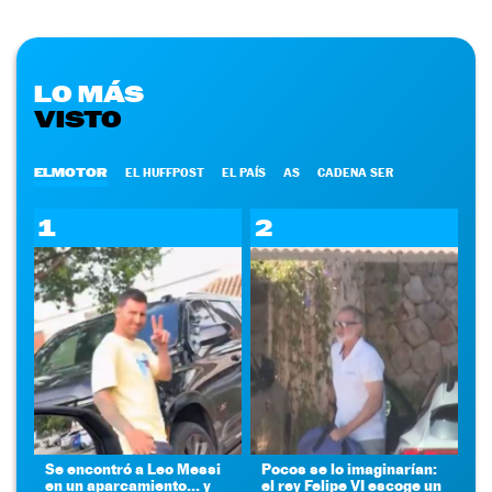
LO MÁS
VISTO
ELMOTOR
EL HUFFPOST
EL PAÍS
AS
CADENA SER
1
2
Se encontró a Leo Messi
Pocos se lo imaginarían:
en un aparcamiento... y
el rey Felipe VI escoge un