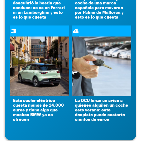
descubrió la bestia que
coche de una marca
conduce: no es un Ferrari
española para moverse
ni un Lamborghini y esto
por Palma de Mallorca y
es lo que cuesta
esto es lo que cuesta
3
4
Este coche eléctrico
La OCU lanza un aviso a
cuesta menos de 14.000
quienes alquilen un coche
euros y tiene algo que
este verano: este
muchos BMW ya no
despiste puede costarte
ofrecen
cientos de euros