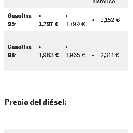
histórico
Gasolina
2,152 €
95
:
1,797 €
1,799 €
Gasolina
98
:
1,963
€
1,965 €
2,311 €
Precio del diésel: