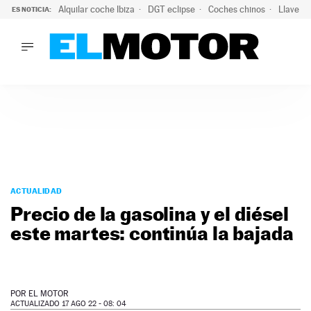
Alquilar coche Ibiza
DGT eclipse
Coches chinos
Llaves 
ES NOTICIA:
LO ÚLTIMO
Hongqi prepara su desembarco en España: SUV eléctricos c
LO ÚLTIMO
Hongqi prepara su desembarco en España: SUV eléctricos c
ACTUALIDAD
ELÉCTRICOS
CONDUCIR
PRUEBAS
Saltar
VIRALES
al
ACTUALIDAD
PODCAST
contenido
Precio de la gasolina y el diésel
MOTOS
este martes: continúa la bajada
TECNOLOGÍA
SUPERCOCHES
MOTORTV
PREMIOS
POR
EL MOTOR
SERVICIOS
ACTUALIZADO 17 AGO 22 - 08: 04