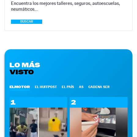
Encuentra los mejores talleres, seguros, autoescuelas,
neumáticos…
BUSCAR
LO MÁS
VISTO
ELMOTOR
EL HUFFPOST
EL PAÍS
AS
CADENA SER
1
2