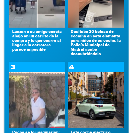
Lanzan a su amigo cuesta
Ocultaba 30 bolsas de
abajo en un carrito de la
cocaína en este elemento
compra y lo que ocurre al
para niños de su coche: la
llegar a la carretera
Policía Municipal de
parece imposible
Madrid acabó
descubriéndola
3
4
Pocos se lo imaginarían:
Este coche eléctrico