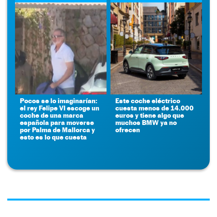
Pocos se lo imaginarían:
Este coche eléctrico
el rey Felipe VI escoge un
cuesta menos de 14.000
coche de una marca
euros y tiene algo que
española para moverse
muchos BMW ya no
por Palma de Mallorca y
ofrecen
esto es lo que cuesta