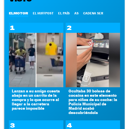
ELMOTOR
EL HUFFPOST
EL PAÍS
AS
CADENA SER
1
2
Lanzan a su amigo cuesta
Ocultaba 30 bolsas de
abajo en un carrito de la
cocaína en este elemento
compra y lo que ocurre al
para niños de su coche: la
llegar a la carretera
Policía Municipal de
parece imposible
Madrid acabó
descubriéndola
3
4