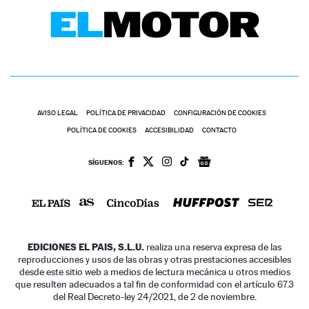
AVISO LEGAL
POLÍTICA DE PRIVACIDAD
CONFIGURACIÓN DE COOKIES
POLÍTICA DE COOKIES
ACCESIBILIDAD
CONTACTO
SÍGUENOS:
EDICIONES EL PAIS, S.L.U.
realiza una reserva expresa de las
reproducciones y usos de las obras y otras prestaciones accesibles
desde este sitio web a medios de lectura mecánica u otros medios
que resulten adecuados a tal fin de conformidad con el artículo 67.3
del Real Decreto-ley 24/2021, de 2 de noviembre.