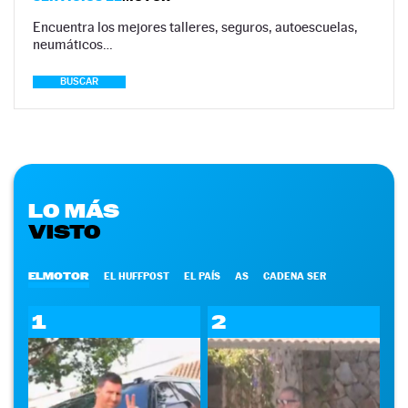
Encuentra los mejores talleres, seguros, autoescuelas,
neumáticos…
BUSCAR
LO MÁS
VISTO
ELMOTOR
EL HUFFPOST
EL PAÍS
AS
CADENA SER
1
2