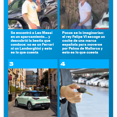
Se encontró a Leo Messi
Pocos se lo imaginarían:
en un aparcamiento... y
el rey Felipe VI escoge un
descubrió la bestia que
coche de una marca
conduce: no es un Ferrari
española para moverse
ni un Lamborghini y esto
por Palma de Mallorca y
es lo que cuesta
esto es lo que cuesta
3
4