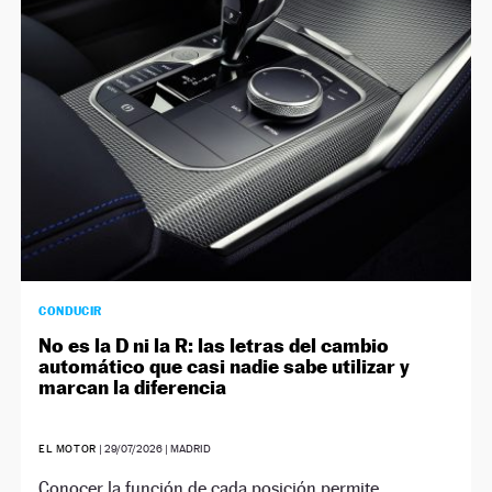
NEWSLETTER
SÍGUENOS
CONDUCIR
No es la D ni la R: las letras del cambio
automático que casi nadie sabe utilizar y
marcan la diferencia
EL MOTOR
|
29/07/2026
| MADRID
Conocer la función de cada posición permite