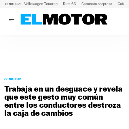
Volkswagen Touareg
Ruta 66
Caminata sorpresa
Gafas 
ES NOTICIA:
LO ÚLTIMO
Ni se te ocurra usar las gafas del eclipse al volante: el moti
LO ÚLTIMO
Ni se te ocurra usar las gafas del eclipse al volante: el motiv
ACTUALIDAD
ELÉCTRICOS
CONDUCIR
PRUEBAS
Saltar
VIRALES
al
CONDUCIR
PODCAST
contenido
Trabaja en un desguace y revela
MOTOS
que este gesto muy común
TECNOLOGÍA
entre los conductores destroza
SUPERCOCHES
MOTORTV
la caja de cambios
PREMIOS
SERVICIOS