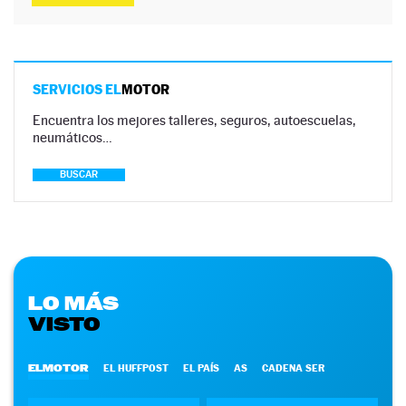
SERVICIOS EL
MOTOR
Encuentra los mejores talleres, seguros, autoescuelas,
neumáticos…
BUSCAR
LO MÁS
VISTO
ELMOTOR
EL HUFFPOST
EL PAÍS
AS
CADENA SER