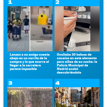
1
2
Lanzan a su amigo cuesta
Ocultaba 30 bolsas de
abajo en un carrito de la
cocaína en este elemento
compra y lo que ocurre al
para niños de su coche: la
llegar a la carretera
Policía Municipal de
parece imposible
Madrid acabó
descubriéndola
3
4