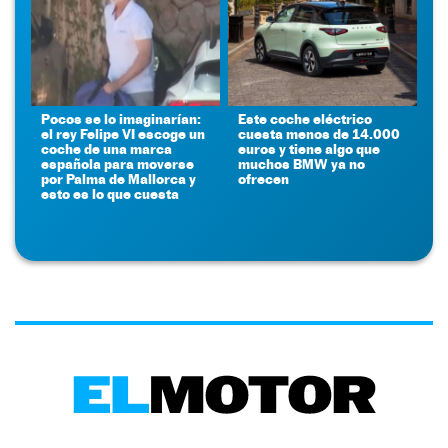
Pocos se lo imaginarían:
Este coche eléctrico
el rey Felipe VI escoge un
cuesta menos de 14.000
coche de una marca
euros y tiene algo que
española para moverse
muchos BMW ya no
por Palma de Mallorca y
ofrecen
esto es lo que cuesta