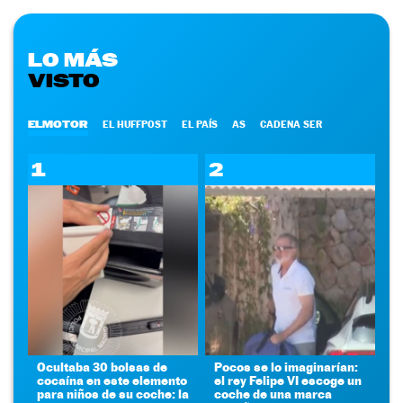
LO MÁS
VISTO
ELMOTOR
EL HUFFPOST
EL PAÍS
AS
CADENA SER
1
2
Ocultaba 30 bolsas de
Pocos se lo imaginarían:
cocaína en este elemento
el rey Felipe VI escoge un
para niños de su coche: la
coche de una marca