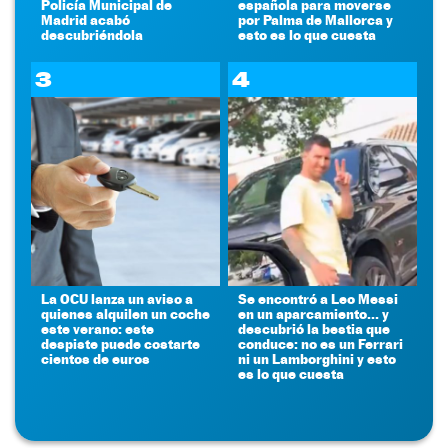
Policía Municipal de
española para moverse
Madrid acabó
por Palma de Mallorca y
descubriéndola
esto es lo que cuesta
3
4
La OCU lanza un aviso a
Se encontró a Leo Messi
quienes alquilen un coche
en un aparcamiento... y
este verano: este
descubrió la bestia que
despiste puede costarte
conduce: no es un Ferrari
cientos de euros
ni un Lamborghini y esto
es lo que cuesta