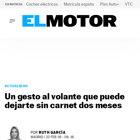
Coches eléctricos
Matrícula españa
Plan Auto+
VTC
ES NOTICIA:
LO ÚLTIMO
La Lista Blanca del Programa Auto+: todos los coches eléct
LO ÚLTIMO
La Lista Blanca del Programa Auto+: todos los coches eléctr
ACTUALIDAD
ELÉCTRICOS
CONDUCIR
PRUEBAS
Saltar
VIRALES
al
ACTUALIDAD
PODCAST
contenido
Un gesto al volante que puede
MOTOS
dejarte sin carnet dos meses
TECNOLOGÍA
SUPERCOCHES
MOTORTV
PREMIOS
RUTH GARCÍA
POR
SERVICIOS
MADRID |
22 FEB 26 - 08: 16