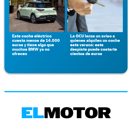
Este coche eléctrico
La OCU lanza un aviso a
cuesta menos de 14.000
quienes alquilen un coche
euros y tiene algo que
este verano: este
muchos BMW ya no
despiste puede costarte
ofrecen
cientos de euros