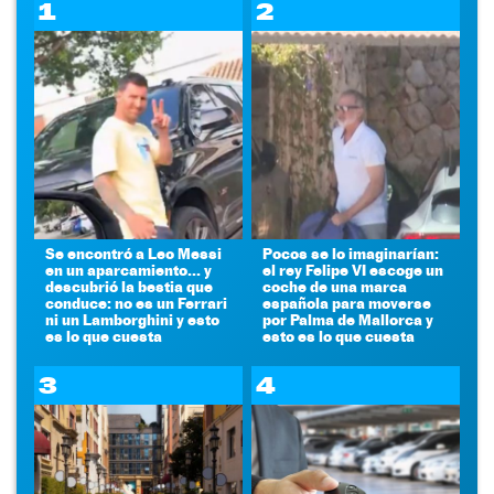
1
2
Se encontró a Leo Messi
Pocos se lo imaginarían:
en un aparcamiento... y
el rey Felipe VI escoge un
descubrió la bestia que
coche de una marca
conduce: no es un Ferrari
española para moverse
ni un Lamborghini y esto
por Palma de Mallorca y
es lo que cuesta
esto es lo que cuesta
3
4