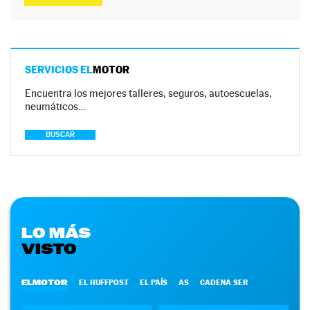
SERVICIOS EL
MOTOR
Encuentra los mejores talleres, seguros, autoescuelas,
neumáticos…
BUSCAR
LO MÁS
VISTO
ELMOTOR
EL HUFFPOST
EL PAÍS
AS
CADENA SER