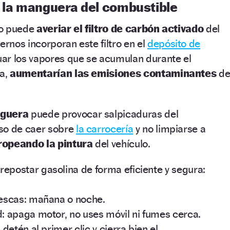
r la manguera del combustible
to puede
averiar el filtro de carbón activado
del
nos incorporan este filtro en el
depósito de
ar los vapores que se acumulan durante el
ea,
aumentarían las emisiones contaminantes
de
nguera
puede provocar salpicaduras del
so de caer sobre
la carrocería
y no limpiarse a
ropeando la pintura
del vehículo.
repostar gasolina de forma eficiente y segura:
rescas: mañana o noche.
: apaga motor, no uses móvil ni fumes cerca.
detén al primer clic y cierra bien el