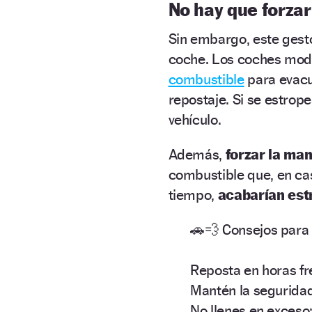
No hay que forza
Sin embargo, este ges
coche. Los coches moder
combustible
para evacu
repostaje. Si se estrop
vehículo.
Además,
forzar la ma
combustible que, en ca
tiempo,
acabarían est
🚗💨 Consejos para 
Reposta en horas f
Mantén la seguridad
No llenes en exceso: 