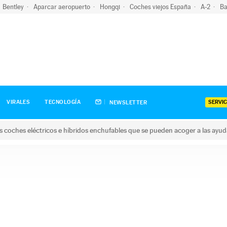
Bentley
Aparcar aeropuerto
Hongqi
Coches viejos España
A-2
Ba
SERVIC
VIRALES
TECNOLOGÍA
NEWSLETTER
s coches eléctricos e híbridos enchufables que se pueden acoger a las ayu
hes eléctricos e híbridos enchufables que se pueden acoger a la