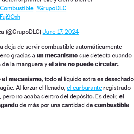
eCombustible
#GrupoDLC
DFuj9Oxh
ica (@GrupoDLC)
June 17, 2024
a deja de servir combustible automáticamente
leno gracias a
un mecanismo
que detecta cuando
ca de la manguera y
el aire no puede circular.
o el mecanismo,
todo el líquido extra es desechado
güe. Al forzar el llenado,
el carburante
registrado
a, pero no acaba dentro del depósito. Es decir,
el
agando
de más por una cantidad de
combustible