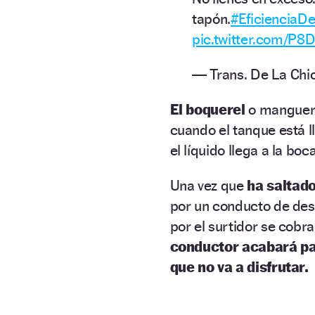
tapón.
#EficienciaD
pic.twitter.com/P8
— Trans. De La Ch
El boquerel
o manguer
cuando el tanque está l
el líquido llega a la bo
Una vez que
ha saltad
por un conducto de desa
por el surtidor se cobr
conductor acabará p
que no va a disfrutar.