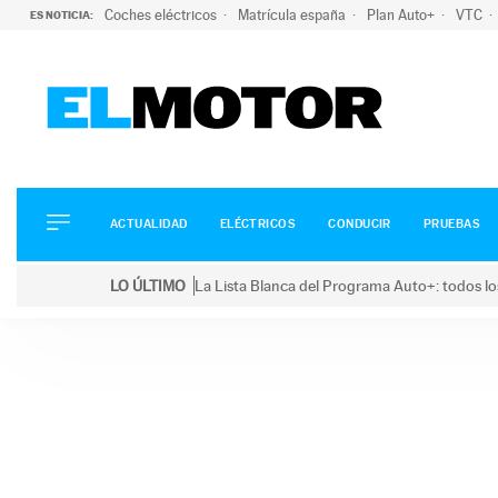
Coches eléctricos
Matrícula españa
Plan Auto+
VTC
ES NOTICIA:
ACTUALIDAD
ELÉCTRICOS
CONDUCIR
ACTUALIDAD
ELÉCTRICOS
CONDUCIR
PRUEBAS
PRUEBAS
Saltar
VIRALES
LO ÚLTIMO
La Lista Blanca del Programa Auto+: todos lo
al
PODCAST
LO ÚLTIMO
La Lista Blanca del Programa Auto+: todos los coc
contenido
MOTOS
TECNOLOGÍA
SUPERCOCHES
MOTORTV
PREMIOS
SERVICIOS