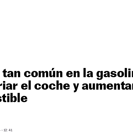
 tan común en la gasol
iar el coche y aumentar
tible
- 12: 41