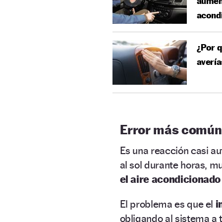
aument
acond
¿Por q
avería
Error más común
Es una reacción casi a
al sol durante horas, 
el aire acondicionado
El problema es que el
i
obligando al sistema a 