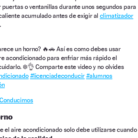
r puertas o ventanillas durante unos segundos para
 caliente acumulado antes de exigir al
climatizador
.
parece un horno? 🔥🚗 Así es como debes usar
re acondicionado para enfriar más rápido el
cuidarlo. ❄️👌 Comparte este video y no olvides
ndicionado
#licenciadeconducir
#alumnos
ón
– Conducimos
erno
ue el aire acondicionado solo debe utilizarse cuando