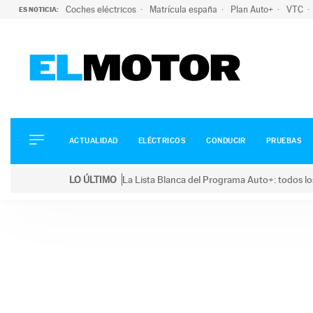
Coches eléctricos
Matrícula españa
Plan Auto+
VTC
ES NOTICIA:
ACTUALIDAD
ELÉCTRICOS
CONDUCIR
ACTUALIDAD
ELÉCTRICOS
CONDUCIR
PRUEBAS
PRUEBAS
Saltar
VIRALES
LO ÚLTIMO
La Lista Blanca del Programa Auto+: todos lo
al
PODCAST
LO ÚLTIMO
La Lista Blanca del Programa Auto+: todos los coc
contenido
MOTOS
TECNOLOGÍA
SUPERCOCHES
MOTORTV
PREMIOS
SERVICIOS