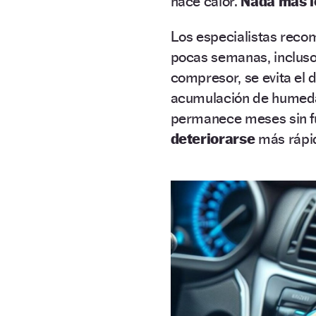
hace calor.
Nada más le
Los especialistas reco
pocas semanas, inclus
compresor, se evita el d
acumulación de humedad
permanece meses sin f
deteriorarse
más rápi