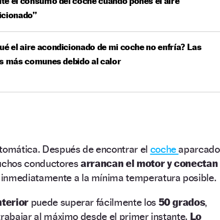
e el consumo del coche cuando pones el aire
icionado”
ué el aire acondicionado de mi coche no enfría? Las
s más comunes debido al calor
utomática. Después de encontrar el
coche
aparcado
muchos conductores
arrancan el motor y conectan
inmediatamente a la mínima temperatura posible.
nterior
puede superar fácilmente los
50 grados
,
trabajar al máximo desde el primer instante.
Lo