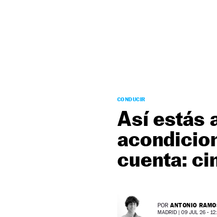
NEWSLETTER
SÍGUENOS
CONDUCIR
Así estás 
acondicion
cuenta: ci
ANTONIO RAMO
POR
MADRID |
09 JUL 26 - 12