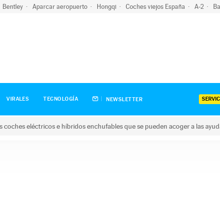
Bentley
Aparcar aeropuerto
Hongqi
Coches viejos España
A-2
Ba
SERVIC
VIRALES
TECNOLOGÍA
NEWSLETTER
s coches eléctricos e híbridos enchufables que se pueden acoger a las ayu
hes eléctricos e híbridos enchufables que se pueden acoger a la