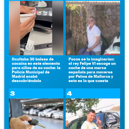
Ocultaba 30 bolsas de
Pocos se lo imaginarían:
cocaína en este elemento
el rey Felipe VI escoge un
para niños de su coche: la
coche de una marca
Policía Municipal de
española para moverse
Madrid acabó
por Palma de Mallorca y
descubriéndola
esto es lo que cuesta
3
4