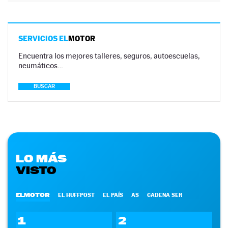
SERVICIOS EL
MOTOR
Encuentra los mejores talleres, seguros, autoescuelas,
neumáticos…
BUSCAR
LO MÁS
VISTO
ELMOTOR
EL HUFFPOST
EL PAÍS
AS
CADENA SER
1
2