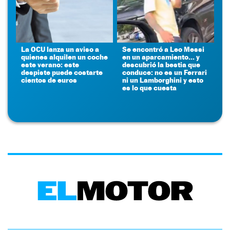
La OCU lanza un aviso a
Se encontró a Leo Messi
quienes alquilen un coche
en un aparcamiento... y
este verano: este
descubrió la bestia que
despiste puede costarte
conduce: no es un Ferrari
cientos de euros
ni un Lamborghini y esto
es lo que cuesta