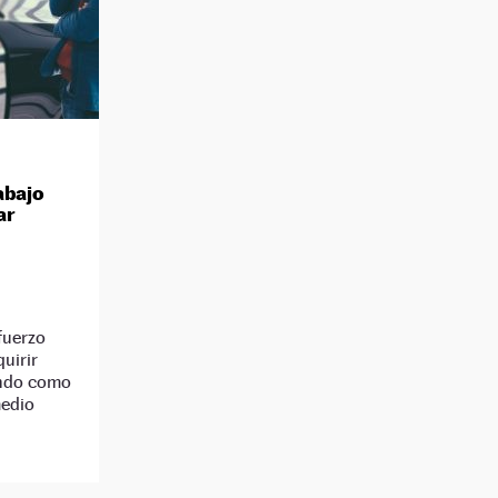
abajo
ar
sfuerzo
uirir
ando como
medio