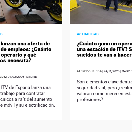
AD
ACTUALIDAD
 lanzan una oferta de
¿Cuánto gana un opera
 de empleos: ¿Cuánto
una estación de ITV? 
 operario y qué
sueldos te van a hace
tos necesita?
ALFREDO RUEDA
|
24/11/2025
| MADRI
EDA
|
04/03/2026
| MADRID
Son elementos clave dentro
 ITV de España lanza una
seguridad vial, pero ¿real
 trabajo para contratar
valoran como merecen est
cnicos a raíz del aumento
profesiones?
e móvil y su electrificación.