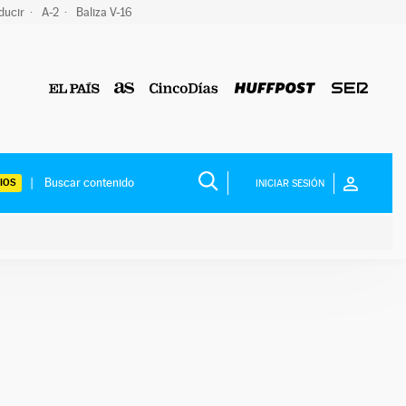
ducir
A-2
Baliza V-16
IOS
INICIAR SESIÓN
ium