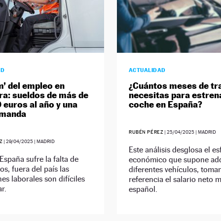
AD
ACTUALIDAD
m’ del empleo en
¿Cuántos meses de tr
ra: sueldos de más de
necesitas para estren
 euros al año y una
coche en España?
emanda
RUBÉN PÉREZ
|
25/04/2025
| MADRID
Z
|
29/04/2025
| MADRID
Este análisis desglosa el e
España sufre la falta de
económico que supone adq
s, fuera del país las
diferentes vehículos, tom
es laborales son difíciles
referencia el salario neto 
r.
español.