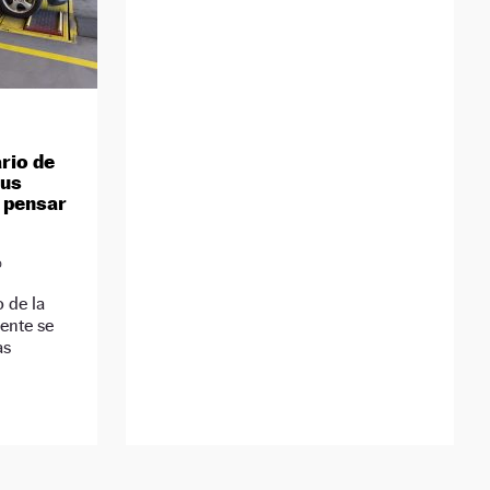
rio de
Sus
r pensar
D
 de la
mente se
as