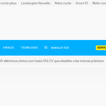
 coche playa
Lamborghini Revuelto
Niños coche
Smart #2
Multa con
SERVIC
VIRALES
TECNOLOGÍA
NEWSLETTER
V eléctricos chinos con hasta 551 CV que desafían a las marcas prémium
tricos chinos con hasta 551 CV que desafían a las marcas prém