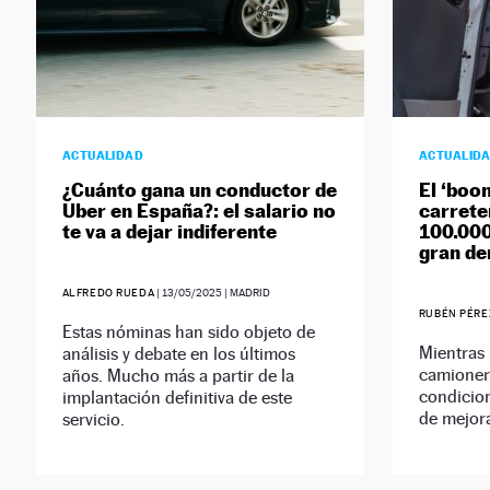
ACTUALIDAD
ACTUALID
¿Cuánto gana un conductor de
El ‘boo
Uber en España?: el salario no
carrete
te va a dejar indiferente
100.000
gran d
ALFREDO RUEDA
|
13/05/2025
| MADRID
RUBÉN PÉRE
Estas nóminas han sido objeto de
Mientras 
análisis y debate en los últimos
camionero
años. Mucho más a partir de la
condicion
implantación definitiva de este
de mejora
servicio.