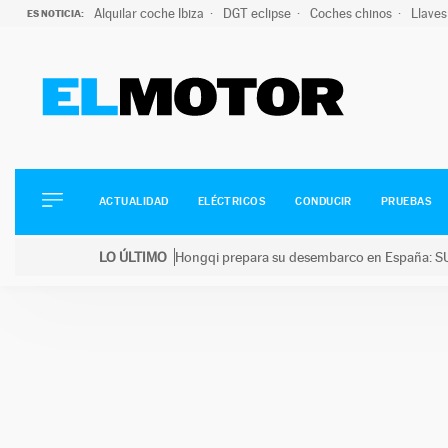
Alquilar coche Ibiza
DGT eclipse
Coches chinos
Llaves
ES NOTICIA:
ACTUALIDAD
ELÉCTRICOS
CONDUCIR
ACTUALIDAD
ELÉCTRICOS
CONDUCIR
PRUEBAS
PRUEBAS
Saltar
VIRALES
LO ÚLTIMO
Hongqi prepara su desembarco en España: SU
al
PODCAST
LO ÚLTIMO
Hongqi prepara su desembarco en España: SUV eléc
contenido
MOTOS
TECNOLOGÍA
SUPERCOCHES
MOTORTV
PREMIOS
SERVICIOS