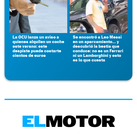
La OCU lanza un aviso a
Se encontró a Leo Messi
quienes alquilen un coche
en un aparcamiento... y
este verano: este
descubrió la bestia que
despiste puede costarte
conduce: no es un Ferrari
cientos de euros
ni un Lamborghini y esto
es lo que cuesta