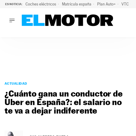
Coches eléctricos
Matrícula españa
Plan Auto+
VTC
ES NOTICIA:
LO ÚLTIMO
La Lista Blanca del Programa Auto+: todos los coches eléct
LO ÚLTIMO
La Lista Blanca del Programa Auto+: todos los coches eléctr
ACTUALIDAD
ELÉCTRICOS
CONDUCIR
PRUEBAS
Saltar
VIRALES
al
ACTUALIDAD
PODCAST
contenido
¿Cuánto gana un conductor de
MOTOS
Uber en España?: el salario no
TECNOLOGÍA
te va a dejar indiferente
SUPERCOCHES
MOTORTV
PREMIOS
SERVICIOS