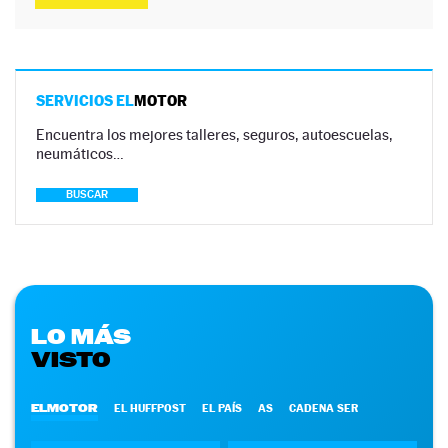
SERVICIOS EL
MOTOR
Encuentra los mejores talleres, seguros, autoescuelas,
neumáticos…
BUSCAR
LO MÁS
VISTO
ELMOTOR
EL HUFFPOST
EL PAÍS
AS
CADENA SER