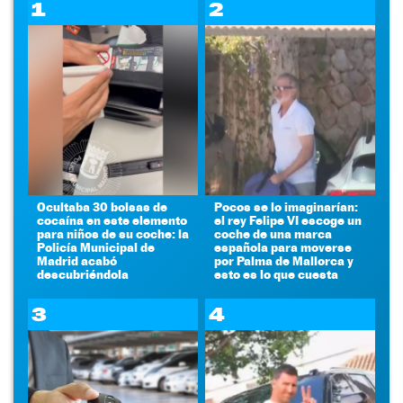
1
2
Ocultaba 30 bolsas de
Pocos se lo imaginarían:
cocaína en este elemento
el rey Felipe VI escoge un
para niños de su coche: la
coche de una marca
Policía Municipal de
española para moverse
Madrid acabó
por Palma de Mallorca y
descubriéndola
esto es lo que cuesta
3
4