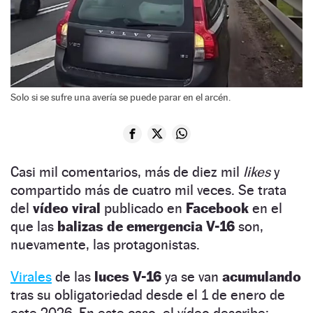
Solo si se sufre una avería se puede parar en el arcén.
Casi mil comentarios, más de diez mil
likes
y
compartido más de cuatro mil veces. Se trata
del
vídeo viral
publicado en
Facebook
en el
que las
balizas de emergencia V-16
son,
nuevamente, las protagonistas.
Virales
de las
luces V-16
ya se van
acumulando
tras su obligatoriedad desde el 1 de enero de
este 2026. En este caso, el vídeo describe: