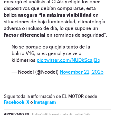
encargó el análisis al CTAG y eligió los once
dispositivos que debían compararse, esta
baliza
asegura “la máxima visibilidad
en
situaciones de baja luminosidad, climatología
adversa o incluso de día, lo que supone un
factor diferencial
en términos de seguridad”.
No se porque os quejáis tanto de la
baliza V16, si es genial y se ve a
kilómetros
pic.twitter.com/NUDkScajQq
— Neodel (@Neodel)
November 21, 2025
Sigue toda la información de EL MOTOR desde
Facebook
,
X
o
Instagram
ARCHIVADO EN
Baliza V-16 homologada
·
Guardia Civil
·