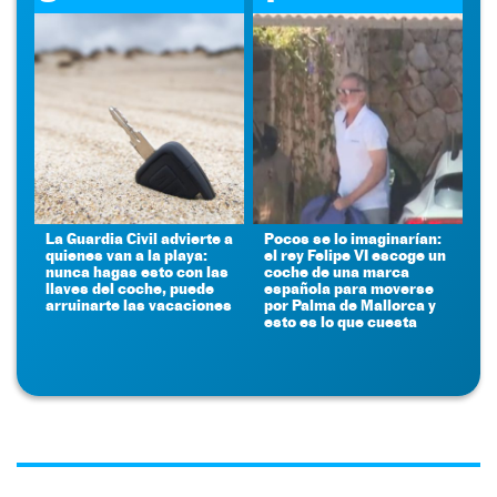
La Guardia Civil advierte a
Pocos se lo imaginarían:
quienes van a la playa:
el rey Felipe VI escoge un
nunca hagas esto con las
coche de una marca
llaves del coche, puede
española para moverse
arruinarte las vacaciones
por Palma de Mallorca y
esto es lo que cuesta