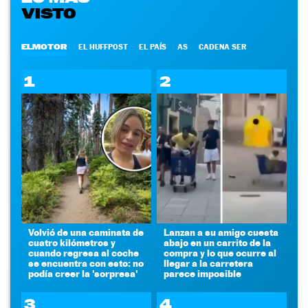
VISTO
ELMOTOR
EL HUFFPOST
EL PAÍS
AS
CADENA SER
1
2
Volvió de una caminata de
Lanzan a su amigo cuesta
cuatro kilómetros y
abajo en un carrito de la
cuando regresa al coche
compra y lo que ocurre al
se encuentra con esto: no
llegar a la carretera
podía creer la 'sorpresa'
parece imposible
3
4