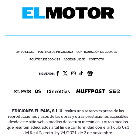
AVISO LEGAL
POLÍTICA DE PRIVACIDAD
CONFIGURACIÓN DE COOKIES
POLÍTICA DE COOKIES
ACCESIBILIDAD
CONTACTO
SÍGUENOS:
EDICIONES EL PAIS, S.L.U.
realiza una reserva expresa de las
reproducciones y usos de las obras y otras prestaciones accesibles
desde este sitio web a medios de lectura mecánica u otros medios
que resulten adecuados a tal fin de conformidad con el artículo 67.3
del Real Decreto-ley 24/2021, de 2 de noviembre.