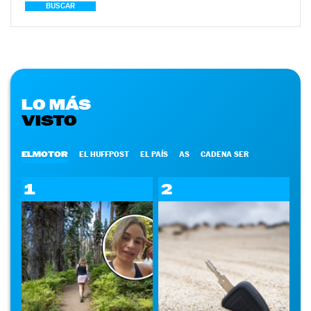
BUSCAR
LO MÁS
VISTO
ELMOTOR
EL HUFFPOST
EL PAÍS
AS
CADENA SER
1
2