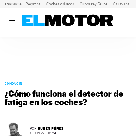
Pegatina
Coches clásicos
Cupra rey Felipe
Caravana lig
ES NOTICIA:
LO ÚLTIMO
El hiperdeportivo que desafía todas las tendencias: V12 a
LO ÚLTIMO
El hiperdeportivo que desafía todas las tendencias: V12 at
ACTUALIDAD
ELÉCTRICOS
CONDUCIR
PRUEBAS
Saltar
VIRALES
al
CONDUCIR
PODCAST
contenido
¿Cómo funciona el detector de
MOTOS
fatiga en los coches?
TECNOLOGÍA
SUPERCOCHES
MOTORTV
PREMIOS
RUBÉN PÉREZ
POR
SERVICIOS
11 JUN 22 - 11: 24