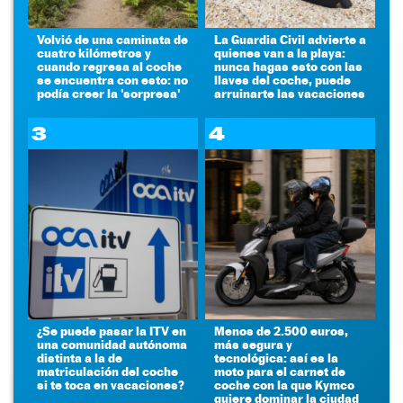
Volvió de una caminata de
La Guardia Civil advierte a
cuatro kilómetros y
quienes van a la playa:
cuando regresa al coche
nunca hagas esto con las
se encuentra con esto: no
llaves del coche, puede
podía creer la 'sorpresa'
arruinarte las vacaciones
3
4
¿Se puede pasar la ITV en
Menos de 2.500 euros,
una comunidad autónoma
más segura y
distinta a la de
tecnológica: así es la
matriculación del coche
moto para el carnet de
si te toca en vacaciones?
coche con la que Kymco
quiere dominar la ciudad