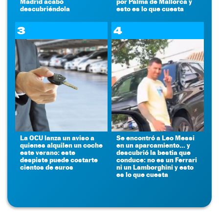
Madrid acabó
por Palma de Mallorca y
descubriéndola
esto es lo que cuesta
3
4
La OCU lanza un aviso a
Se encontró a Leo Messi
quienes alquilen un coche
en un aparcamiento... y
este verano: este
descubrió la bestia que
despiste puede costarte
conduce: no es un Ferrari
cientos de euros
ni un Lamborghini y esto
es lo que cuesta