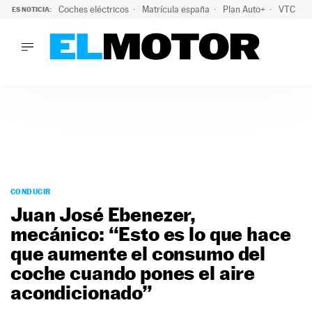
Coches eléctricos
Matrícula españa
Plan Auto+
VTC
ES NOTICIA:
LO ÚLTIMO
La Lista Blanca del Programa Auto+: todos los coches eléct
LO ÚLTIMO
La Lista Blanca del Programa Auto+: todos los coches eléctr
ACTUALIDAD
ELÉCTRICOS
CONDUCIR
PRUEBAS
Saltar
VIRALES
al
CONDUCIR
PODCAST
contenido
Juan José Ebenezer,
MOTOS
mecánico: “Esto es lo que hace
TECNOLOGÍA
que aumente el consumo del
SUPERCOCHES
MOTORTV
coche cuando pones el aire
PREMIOS
acondicionado”
SERVICIOS