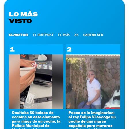
LO MÁS
VISTO
ELMOTOR
EL HUFFPOST
EL PAÍS
AS
CADENA SER
1
2
Ocultaba 30 bolsas de
Pocos se lo imaginarían:
cocaína en este elemento
el rey Felipe VI escoge un
para niños de su coche: la
coche de una marca
Policía Municipal de
española para moverse