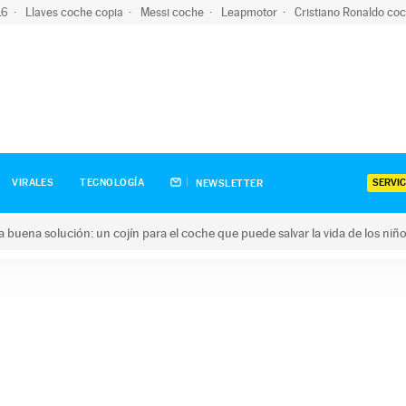
-16
Llaves coche copia
Messi coche
Leapmotor
Cristiano Ronaldo co
SERVIC
VIRALES
TECNOLOGÍA
NEWSLETTER
una buena solución: un cojín para el coche que puede salvar la vida de los niñ
ena solución: un cojín para el coche que puede salvar la vida de 