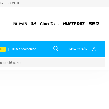
che
ZXMOTO
IOS
INICIAR SESIÓN
os por 36 euros
los niños por 36 euros