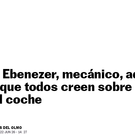
Ebenezer, mecánico, a
 que todos creen sobre e
el coche
S DEL OLMO
2 JUN 26 - 14: 27