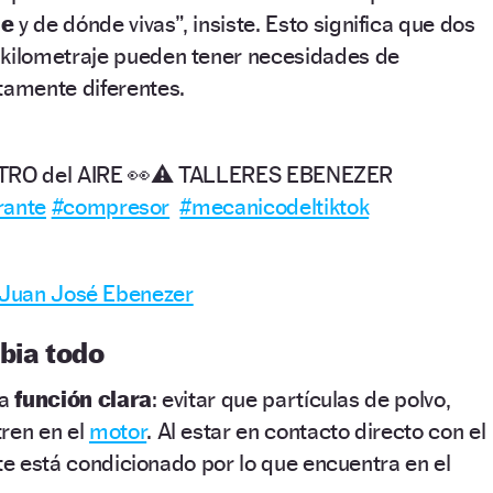
he
y de dónde vivas”, insiste. Esto significa que dos
kilometraje pueden tener necesidades de
amente diferentes.
LTRO del AIRE 👀⚠️ TALLERES EBENEZER
rante
#compresor
#mecanicodeltiktok
– Juan José Ebenezer
bia todo
na
función clara
: evitar que partículas de polvo,
tren en el
motor
. Al estar en contacto directo con el
ste está condicionado por lo que encuentra en el