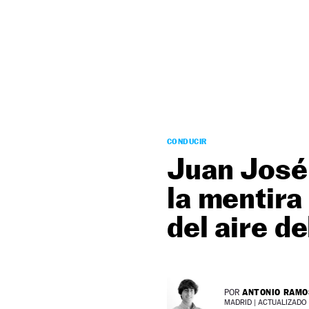
NEWSLETTER
SÍGUENOS
CONDUCIR
Juan José 
la mentira
del aire d
ANTONIO RAMO
POR
MADRID |
ACTUALIZADO 2