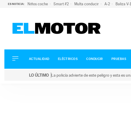
Niños coche
Smart #2
Multa conducir
A-2
Baliza V
ES NOTICIA:
ACTUALIDAD
ELÉCTRICOS
CONDUCIR
ACTUALIDAD
ELÉCTRICOS
CONDUCIR
PRUEBAS
PRUEBAS
Saltar
VIRALES
LO ÚLTIMO
La policía advierte de este peligro y esta es 
al
PODCAST
LO ÚLTIMO
La policía advierte de este peligro y esta es una bu
contenido
MOTOS
TECNOLOGÍA
SUPERCOCHES
MOTORTV
PREMIOS
SERVICIOS