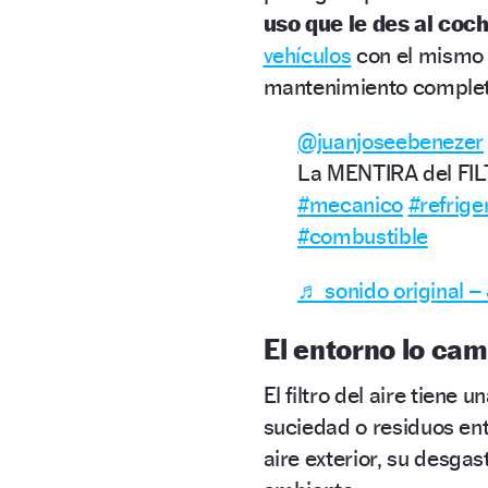
uso que le des al coc
vehículos
con el mismo 
mantenimiento complet
@juanjoseebenezer
La MENTIRA del FI
#mecanico
#refrige
#combustible
♬ sonido original 
El entorno lo cam
El filtro del aire tiene u
suciedad o residuos en
aire exterior, su desga