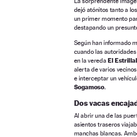
La sorprendente imagen
dejó atónitos tanto a l
un primer momento pare
destapando un presunt
Según han informado me
cuando las autoridades 
en la vereda
El Estrilla
alerta de varios vecinos
e interceptar un vehícu
Sogamoso
.
Dos vacas encajad
Al abrir una de las pue
asientos traseros viaja
manchas blancas. Ambo