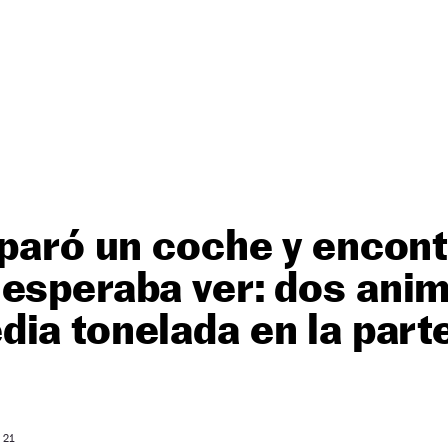
 paró un coche y encont
esperaba ver: dos anim
ia tonelada en la part
O
 21