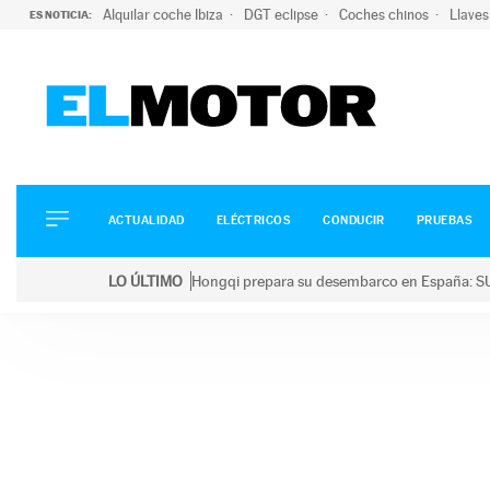
Alquilar coche Ibiza
DGT eclipse
Coches chinos
Llaves
ES NOTICIA:
ACTUALIDAD
ELÉCTRICOS
CONDUCIR
ACTUALIDAD
ELÉCTRICOS
CONDUCIR
PRUEBAS
PRUEBAS
Saltar
VIRALES
LO ÚLTIMO
Hongqi prepara su desembarco en España: SU
al
PODCAST
LO ÚLTIMO
Hongqi prepara su desembarco en España: SUV eléc
contenido
MOTOS
TECNOLOGÍA
SUPERCOCHES
MOTORTV
PREMIOS
SERVICIOS