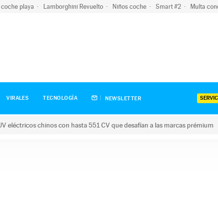
 coche playa
Lamborghini Revuelto
Niños coche
Smart #2
Multa con
SERVIC
VIRALES
TECNOLOGÍA
NEWSLETTER
V eléctricos chinos con hasta 551 CV que desafían a las marcas prémium
tricos chinos con hasta 551 CV que desafían a las marcas prém