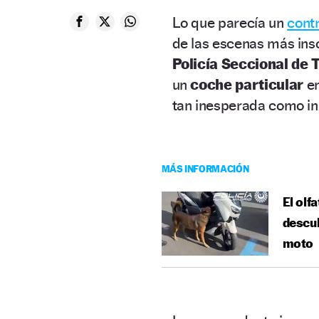
Lo que parecía un
contr
de las escenas más insó
Policía Seccional de 
un
coche particular
en
tan inesperada como in
MÁS INFORMACIÓN
El olf
descub
moto