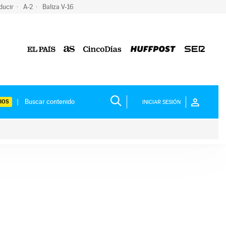
ducir
A-2
Baliza V-16
IOS
INICIAR SESIÓN
ium