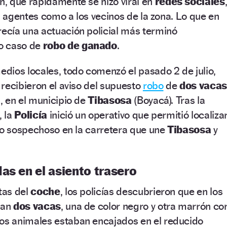
, que rápidamente se hizo viral en
redes sociales
os agentes como a los vecinos de la zona. Lo que en
cía una actuación policial más terminó
o caso de
robo de ganado
.
dios locales, todo comenzó el pasado 2 de julio,
recibieron el aviso del supuesto
robo
de
dos vacas
l
, en el municipio de
Tibasosa
(Boyacá). Tras la
, la
Policía
inició un operativo que permitió localiza
lo sospechoso en la carretera que une
Tibasosa
y
as en el asiento trasero
rtas del
coche
, los policías descubrieron que en los
ban
dos vacas
, una de color negro y otra marrón co
s animales estaban encajados en el reducido