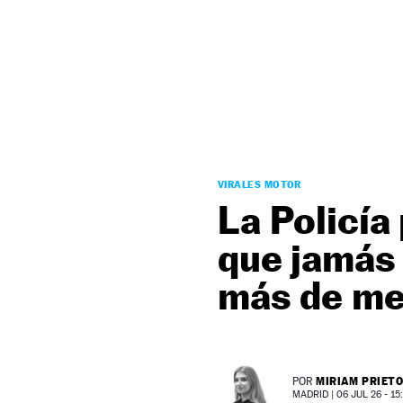
NEWSLETTER
SÍGUENOS
VIRALES MOTOR
La Policía
que jamás 
más de med
MIRIAM PRIET
POR
MADRID |
06 JUL 26 - 15: